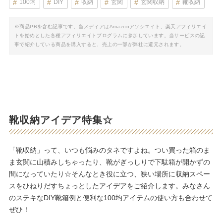
100均
DIY
収納
玄関
玄関収納
靴収納
※商品PRを含む記事です。当メディアはAmazonアソシエイト、楽天アフィリエイ
トを始めとした各種アフィリエイトプログラムに参加しています。当サービスの記
事で紹介している商品を購入すると、売上の一部が弊社に還元されます。
靴収納アイデア特集☆
「靴収納」って、いつも悩みのタネですよね。つい買った箱のま
ま玄関に山積みしちゃったり、靴がぎっしりで下駄箱が開かずの
間になっていたり☆そんなとき役に立つ、狭い場所に収納スペー
スをひねりだすちょっとしたアイデアをご紹介します。みなさん
のステキなDIY靴箱例と便利な100均アイテムの使い方も合わせて
ぜひ！