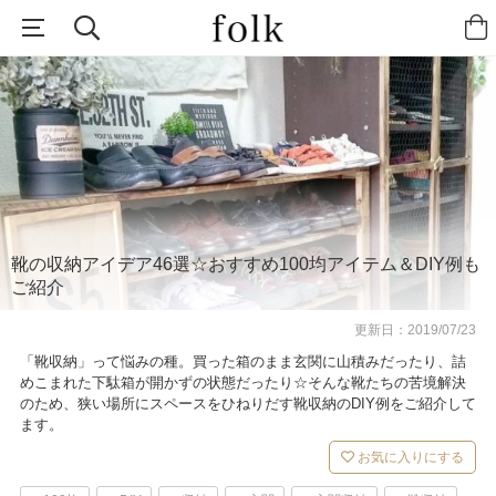
靴の収納アイデア46選☆おすすめ100均アイテム＆DIY例も
ご紹介
更新日：
2019/07/23
「靴収納」って悩みの種。買った箱のまま玄関に山積みだったり、詰
めこまれた下駄箱が開かずの状態だったり☆そんな靴たちの苦境解決
のため、狭い場所にスペースをひねりだす靴収納のDIY例をご紹介して
ます。
お気に入りにする