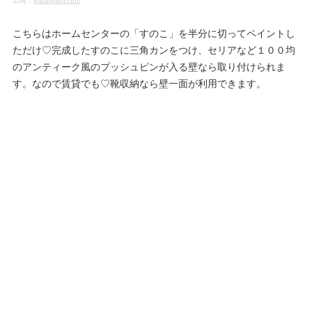
出典：
instagram.com
こちらはホームセンターの「すのこ」を半分に切ってペイントし
ただけ♡完成したすのこに三角カンをつけ、セリアなど１００均
のアンティーク風のプッシュピンが入る壁なら取り付けられま
す。なので賃貸でも♡靴収納なら壁一面が利用できます。