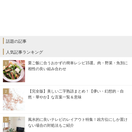
話題の記事
人気記事ランキング
栗ご飯に合うおかずの簡単レシピ15選。肉・野菜・魚別に
相性の良い組み合わせ
【完全版】美しい二字熟語まとめ！【儚い・幻想的・自
然・華やか】な言葉一覧＆意味
風水的に良いテレビのレイアウト特集！凶方位にしか置け
ない場合の対処法もご紹介