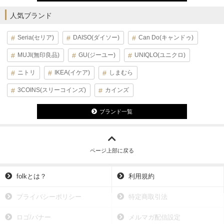
人気ブランド
Seria(セリア)
DAISO(ダイソー)
Can Do(キャンドゥ)
MUJI(無印良品)
GU(ジーユー)
UNIQLO(ユニクロ)
ニトリ
IKEA(イケア)
しまむら
3COINS(スリーコインズ)
カインズ
ブランド一覧
ページ上部に戻る
folkとは？
利用規約
プライバシーポリシー
特定商取引法
ロゴ/バナー
メルマガ配信設定