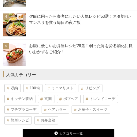
夕飯に困ったら参考にしたい人気レシピ50選！ネタ切れ・
マンネリを救う毎日の夜ご飯
お腹に優しいお弁当レシピ28選！弱った胃を労る消化に良
いおかずをご紹介！
人気カテゴリー
収納
100均
ミニマリスト
リビング
キッチン収納
玄関
ボブヘア
トレンドコーデ
プチプラコーデ
ヘアカラー
お菓子・スイーツ
簡単レシピ
お弁当箱
カテゴリー一覧