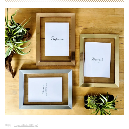
出典：
https://flets100.jp/