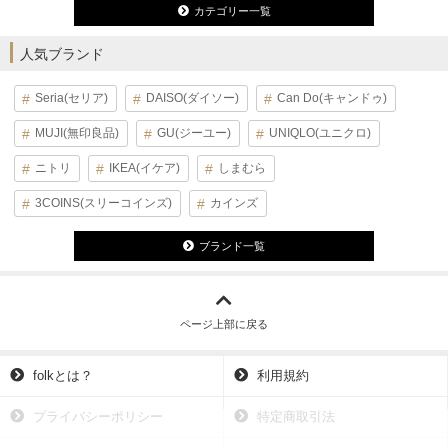
カテゴリー一覧
人気ブランド
Seria(セリア)
DAISO(ダイソー)
Can Do(キャンドゥ)
MUJI(無印良品)
GU(ジーユー)
UNIQLO(ユニクロ)
ニトリ
IKEA(イケア)
しまむら
3COINS(スリーコインズ)
カインズ
ブランド一覧
ページ上部に戻る
folkとは？
利用規約
プライバシーポリシー
特定商取引法