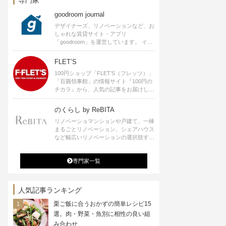
goodroom journal
デザイナーズ、リノベーションなど、お
しゃれな賃貸サイト・アプリ
「goodroom」を運営しています。 イン
テリアや、ひとり暮らし、ふたり暮らし
のアイディアなど、賃貸でも自分らしい
FLET’S
暮らしを楽しむためのヒントをお届けし
100円ショップ「FLET’S（フレッツ）」
ます。
「百圓領事館」の情報サイト『100円の
チカラ』から、人気の記事をお届けしま
す。
のくらし by ReBITA
リノベーショマンションや戸建て、一棟
まるごとリノベーション、シェアハウス
など幅広いリノベーションの選択肢すべ
てが揃うリビタ。ホテル・ワークラウン
ジ・シェアスペースなど、「住む」だけ
専門家一覧
ではなく「働く」「遊ぶ」「学ぶ」「旅
する」といった領域でも、暮らしや生き
方を楽しく豊かにする様々なプロジェク
トを手掛けています。
人気記事ランキング
栗ご飯に合うおかずの簡単レシピ15
選。肉・野菜・魚別に相性の良い組
み合わせ