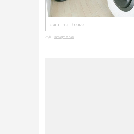
sora_muji_house
出典：
instagram.com