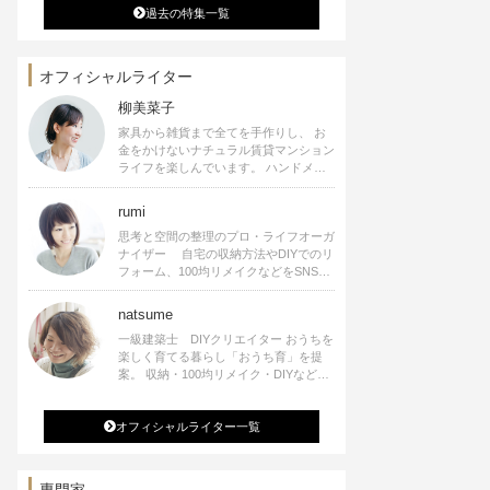
過去の特集一覧
オフィシャルライター
柳美菜子
家具から雑貨まで全てを手作りし、 お
金をかけないナチュラル賃貸マンション
ライフを楽しんでいます。 ハンドメイ
ド雑貨やインテリアに関する著書も出
版、また様々なメディアでも執筆してい
rumi
ます。
思考と空間の整理のプロ・ライフオーガ
ナイザー 自宅の収納方法やDIYでのリ
フォーム、100均リメイクなどをSNSで
公開中。 収納やリメイク、インテリア
の記事の執筆、雑誌・WEBサイトへレ
natsume
シピ提供、店舗プロデュース 2016年９
一級建築士 DIYクリエイター おうちを
月に宝島社より【Rumiのおうち時間を
楽しく育てる暮らし「おうち育」を提
楽しむインテリア】を出版しました。
案。 収納・100均リメイク・DIYなどお
うちに関する楽しいアイディアをSNSで
発信中。 著書 なつめさんちの新しい
オフィシャルライター一覧
のになつかしいアンティークな部屋つく
り 雑誌掲載・TV出演・コラム執筆・
空間プロデュースなど
専門家