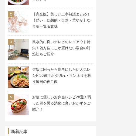
【完全版】美しい二字熟語まとめ！
【儚い・幻想的・自然・華やか】な
言葉一覧＆意味
風水的に良いテレビのレイアウト特
集！凶方位にしか置けない場合の対
処法もご紹介
夕飯に困ったら参考にしたい人気レ
シピ50選！ネタ切れ・マンネリを救
う毎日の夜ご飯
お腹に優しいお弁当レシピ28選！弱
った胃を労る消化に良いおかずをご
紹介！
新着記事