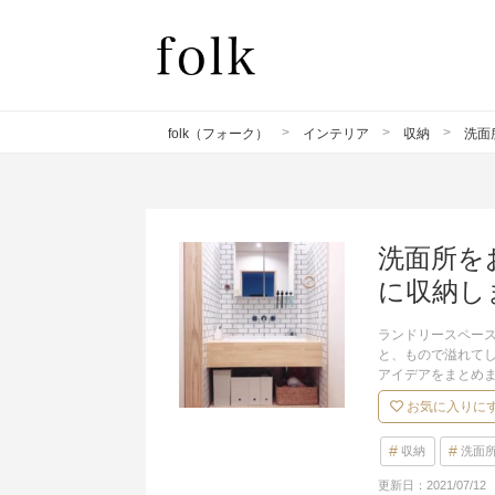
folk（フォーク）
インテリア
収納
洗面
洗面所を
に収納し
ランドリースペー
と、もので溢れて
アイデアをまとめ
お気に入りに
収納
洗面
更新日：
2021/07/12