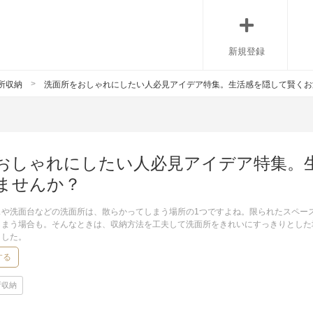
新規登録
所収納
洗面所をおしゃれにしたい人必見アイデア特集。生活感を隠して賢くお
おしゃれにしたい人必見アイデア特集。
ませんか？
スや洗面台などの洗面所は、散らかってしまう場所の1つですよね。限られたスペー
しまう場合も。そんなときは、収納方法を工夫して洗面所をきれいにすっきりとした
ました。
する
所収納