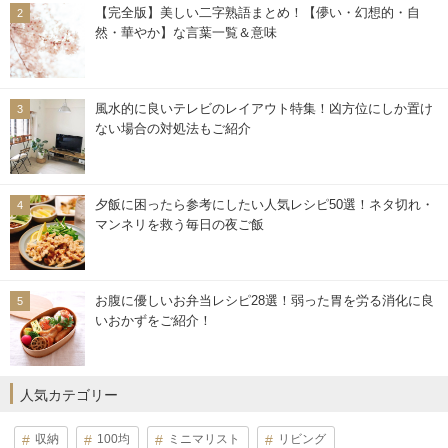
【完全版】美しい二字熟語まとめ！【儚い・幻想的・自
然・華やか】な言葉一覧＆意味
風水的に良いテレビのレイアウト特集！凶方位にしか置け
ない場合の対処法もご紹介
夕飯に困ったら参考にしたい人気レシピ50選！ネタ切れ・
マンネリを救う毎日の夜ご飯
お腹に優しいお弁当レシピ28選！弱った胃を労る消化に良
いおかずをご紹介！
人気カテゴリー
収納
100均
ミニマリスト
リビング