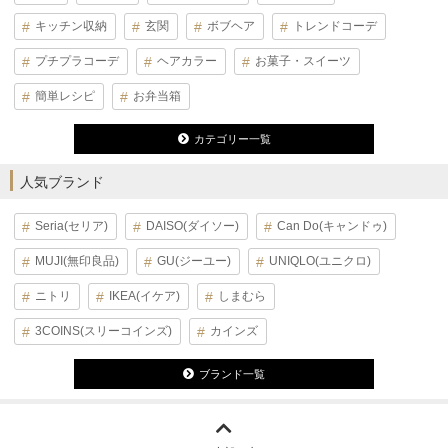
キッチン収納
玄関
ボブヘア
トレンドコーデ
プチプラコーデ
ヘアカラー
お菓子・スイーツ
簡単レシピ
お弁当箱
カテゴリー一覧
人気ブランド
Seria(セリア)
DAISO(ダイソー)
Can Do(キャンドゥ)
MUJI(無印良品)
GU(ジーユー)
UNIQLO(ユニクロ)
ニトリ
IKEA(イケア)
しまむら
3COINS(スリーコインズ)
カインズ
ブランド一覧