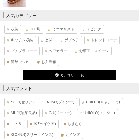
人気カテゴリー
収納
100均
ミニマリスト
リビング
キッチン収納
玄関
ボブヘア
トレンドコーデ
プチプラコーデ
ヘアカラー
お菓子・スイーツ
簡単レシピ
お弁当箱
カテゴリー一覧
人気ブランド
Seria(セリア)
DAISO(ダイソー)
Can Do(キャンドゥ)
MUJI(無印良品)
GU(ジーユー)
UNIQLO(ユニクロ)
ニトリ
IKEA(イケア)
しまむら
3COINS(スリーコインズ)
カインズ