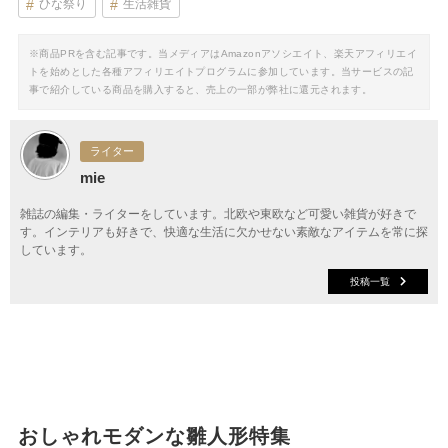
ひな祭り
生活雑貨
※商品PRを含む記事です。当メディアはAmazonアソシエイト、楽天アフィリエイ
トを始めとした各種アフィリエイトプログラムに参加しています。当サービスの記
事で紹介している商品を購入すると、売上の一部が弊社に還元されます。
ライター
mie
雑誌の編集・ライターをしています。北欧や東欧など可愛い雑貨が好きで
す。インテリアも好きで、快適な生活に欠かせない素敵なアイテムを常に探
しています。
投稿一覧
おしゃれモダンな雛人形特集