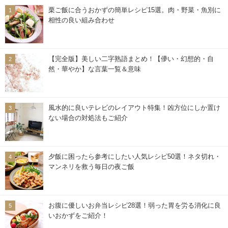
栗ご飯に合うおかずの簡単レシピ15選。肉・野菜・魚別に
相性の良い組み合わせ
【完全版】美しい二字熟語まとめ！【儚い・幻想的・自
然・華やか】な言葉一覧＆意味
風水的に良いテレビのレイアウト特集！凶方位にしか置け
ない場合の対処法もご紹介
夕飯に困ったら参考にしたい人気レシピ50選！ネタ切れ・
マンネリを救う毎日の夜ご飯
お腹に優しいお弁当レシピ28選！弱った胃を労る消化に良
いおかずをご紹介！