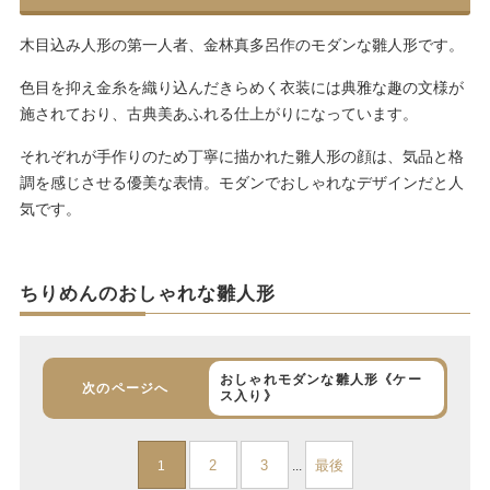
木目込み人形の第一人者、金林真多呂作のモダンな雛人形です。
色目を抑え金糸を織り込んだきらめく衣装には典雅な趣の文様が
施されており、古典美あふれる仕上がりになっています。
それぞれが手作りのため丁寧に描かれた雛人形の顔は、気品と格
調を感じさせる優美な表情。モダンでおしゃれなデザインだと人
気です。
ちりめんのおしゃれな雛人形
おしゃれモダンな雛人形《ケー
次のページへ
ス入り》
2
3
最後
1
...