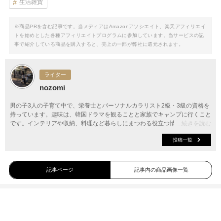
生活雑貨
※商品PRを含む記事です。当メディアはAmazonアソシエイト、楽天アフィリエイ
トを始めとした各種アフィリエイトプログラムに参加しています。当サービスの記
事で紹介している商品を購入すると、売上の一部が弊社に還元されます。
ライター
nozomi
男の子3人の子育て中で、栄養士とパーソナルカラリスト2級・3級の資格を
持っています。趣味は、韓国ドラマを観ることと家族でキャンプに行くこと
です。インテリアや収納、料理など暮らしにまつわる役立つ情報をお届けし
...続きを読む
ます。
投稿一覧
記事ページ
記事内の商品画像一覧