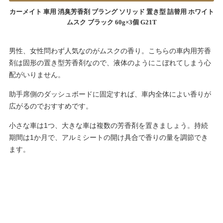
カーメイト 車用 消臭芳香剤 ブラング ソリッド 置き型 詰替用 ホワイト
ムスク ブラック 60g×3個 G21T
男性、女性問わず人気なのがムスクの香り。こちらの車内用芳香
剤は固形の置き型芳香剤なので、液体のようにこぼれてしまう心
配がいりません。
助手席側のダッシュボードに固定すれば、車内全体によい香りが
広がるのでおすすめです。
小さな車は1つ、大きな車は複数の芳香剤を置きましょう。持続
期間は1か月で、アルミシートの開け具合で香りの量を調節でき
ます。