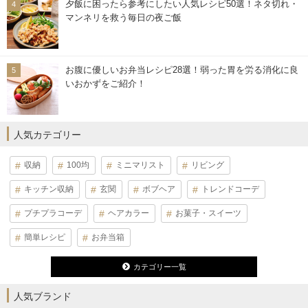
夕飯に困ったら参考にしたい人気レシピ50選！ネタ切れ・
マンネリを救う毎日の夜ご飯
お腹に優しいお弁当レシピ28選！弱った胃を労る消化に良
いおかずをご紹介！
人気カテゴリー
収納
100均
ミニマリスト
リビング
キッチン収納
玄関
ボブヘア
トレンドコーデ
プチプラコーデ
ヘアカラー
お菓子・スイーツ
簡単レシピ
お弁当箱
カテゴリー一覧
人気ブランド