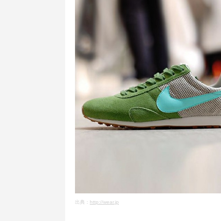
出典：
http://wear.jp