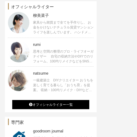
オフィシャルライター
柳美菜子
家具から雑貨まで全てを手作りし、 お
金をかけないナチュラル賃貸マンション
ライフを楽しんでいます。 ハンドメイ
ド雑貨やインテリアに関する著書も出
版、また様々なメディアでも執筆してい
rumi
ます。
思考と空間の整理のプロ・ライフオーガ
ナイザー 自宅の収納方法やDIYでのリ
フォーム、100均リメイクなどをSNSで
公開中。 収納やリメイク、インテリア
の記事の執筆、雑誌・WEBサイトへレ
natsume
シピ提供、店舗プロデュース 2016年９
一級建築士 DIYクリエイター おうちを
月に宝島社より【Rumiのおうち時間を
楽しく育てる暮らし「おうち育」を提
楽しむインテリア】を出版しました。
案。 収納・100均リメイク・DIYなどお
うちに関する楽しいアイディアをSNSで
発信中。 著書 なつめさんちの新しい
オフィシャルライター一覧
のになつかしいアンティークな部屋つく
り 雑誌掲載・TV出演・コラム執筆・
空間プロデュースなど
専門家
goodroom journal