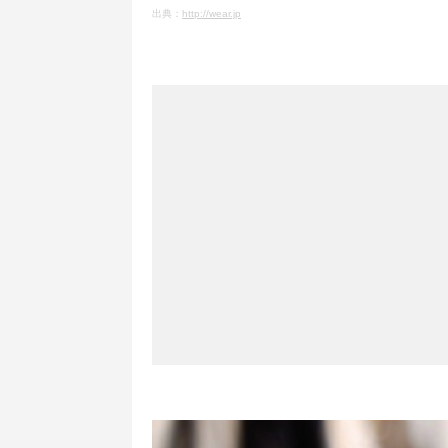
出典：
http://wear.jp