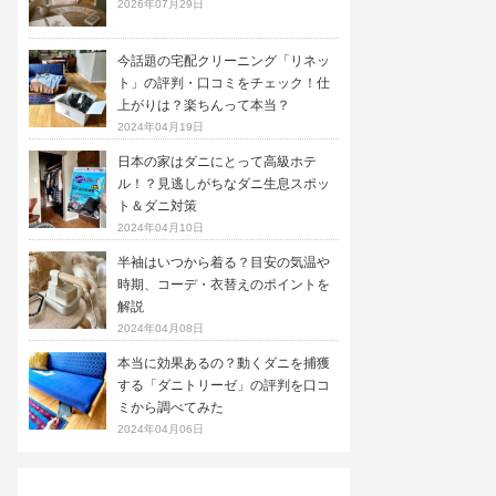
2026年07月29日
今話題の宅配クリーニング「リネッ
ト」の評判・口コミをチェック！仕
上がりは？楽ちんって本当？
2024年04月19日
日本の家はダニにとって高級ホテ
ル！？見逃しがちなダニ生息スポッ
ト＆ダニ対策
2024年04月10日
半袖はいつから着る？目安の気温や
時期、コーデ・衣替えのポイントを
解説
2024年04月08日
本当に効果あるの？動くダニを捕獲
する「ダニトリーゼ」の評判を口コ
ミから調べてみた
2024年04月06日