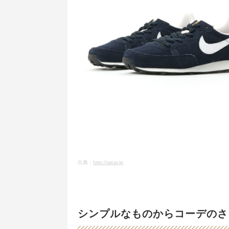
出典：
http://wear.jp
シンプルなものからコーデのさ