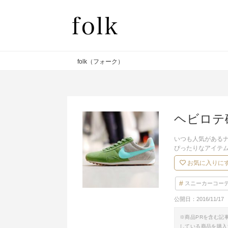
folk（フォーク）
ヘビロテ
いつも人気がある
ぴったりなアイテ
お気に入りに
スニーカーコー
公開日：
2016/11/17
※商品PRを含む記
している商品を購入