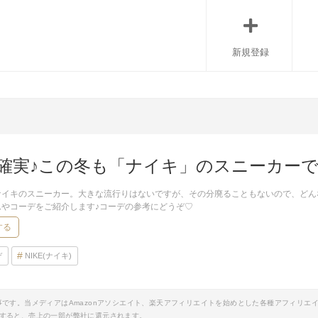
新規登録
確実♪この冬も「ナイキ」のスニーカー
ナイキのスニーカー。大きな流行りはないですが、その分廃ることもないので、どん
ムやコーデをご紹介します♪コーデの参考にどうぞ♡
する
デ
NIKE(ナイキ)
事です。当メディアはAmazonアソシエイト、楽天アフィリエイトを始めとした各種アフィリエ
すると、売上の一部が弊社に還元されます。