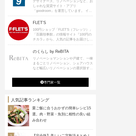
デザイナーズ、リノベーションなど、お
しゃれな賃貸サイト・アプリ
「goodroom」を運営しています。 イン
テリアや、ひとり暮らし、ふたり暮らし
のアイディアなど、賃貸でも自分らしい
FLET’S
暮らしを楽しむためのヒントをお届けし
100円ショップ「FLET’S（フレッツ）」
ます。
「百圓領事館」の情報サイト『100円の
チカラ』から、人気の記事をお届けしま
す。
のくらし by ReBITA
リノベーショマンションや戸建て、一棟
まるごとリノベーション、シェアハウス
など幅広いリノベーションの選択肢すべ
てが揃うリビタ。ホテル・ワークラウン
ジ・シェアスペースなど、「住む」だけ
専門家一覧
ではなく「働く」「遊ぶ」「学ぶ」「旅
する」といった領域でも、暮らしや生き
方を楽しく豊かにする様々なプロジェク
トを手掛けています。
人気記事ランキング
栗ご飯に合うおかずの簡単レシピ15
選。肉・野菜・魚別に相性の良い組
み合わせ
【完全版】美しい二字熟語まとめ！