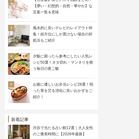
【儚い・幻想的・自然・華やか】な
言葉一覧＆意味
風水的に良いテレビのレイアウト特
集！凶方位にしか置けない場合の対
処法もご紹介
夕飯に困ったら参考にしたい人気レ
シピ50選！ネタ切れ・マンネリを救
う毎日の夜ご飯
お腹に優しいお弁当レシピ28選！弱
った胃を労る消化に良いおかずをご
紹介！
新着記事
渋谷で当たる占い館12選｜大人女性
のご褒美時間に【2026年最新】