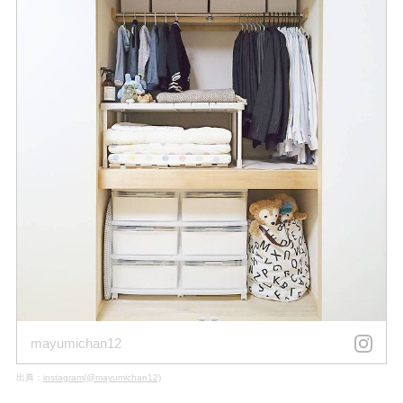
mayumichan12
出典：
instagram(@mayumichan12)