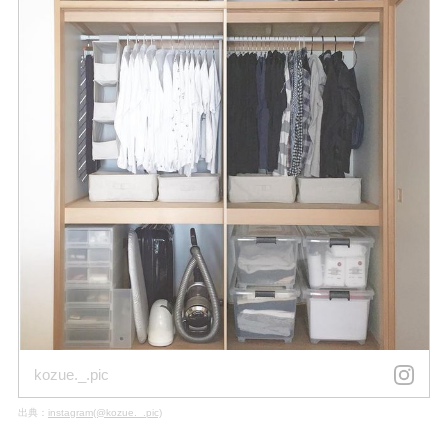
kozue._.pic
出典：
instagram(@kozue._.pic)