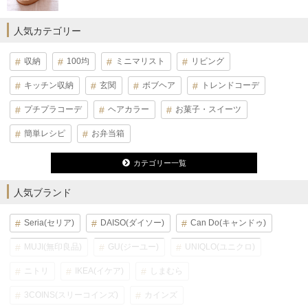
人気カテゴリー
収納
100均
ミニマリスト
リビング
キッチン収納
玄関
ボブヘア
トレンドコーデ
プチプラコーデ
ヘアカラー
お菓子・スイーツ
簡単レシピ
お弁当箱
カテゴリー一覧
人気ブランド
Seria(セリア)
DAISO(ダイソー)
Can Do(キャンドゥ)
MUJI(無印良品)
GU(ジーユー)
UNIQLO(ユニクロ)
ニトリ
IKEA(イケア)
しまむら
3COINS(スリーコインズ)
カインズ