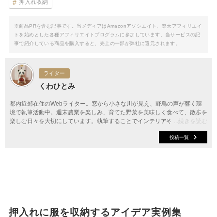
押入れ収納
※商品PRを含む記事です。当メディアはAmazonアソシエイト、楽天アフィリエイ
トを始めとした各種アフィリエイトプログラムに参加しています。当サービスの記
事で紹介している商品を購入すると、売上の一部が弊社に還元されます。
ライター
くわひとみ
都内近郊在住のWebライター。窓から小さな川が見え、野鳥の声が響く環
境で執筆活動中。週末農業を楽しみ、育てた野菜を美味しく食べて、散歩を
楽しむ日々を大切にしています。執筆することでインテリアやファッショ
...続きを読む
ン、料理など、新しい情報やアイデアを知り、お伝えできることに幸せを感
投稿一覧
じています。
押入れに服を収納するアイデア実例集