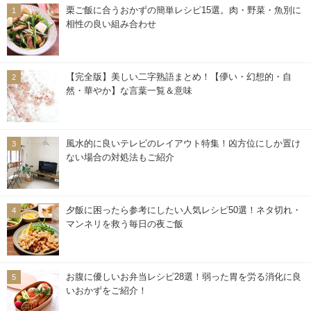
栗ご飯に合うおかずの簡単レシピ15選。肉・野菜・魚別に
相性の良い組み合わせ
【完全版】美しい二字熟語まとめ！【儚い・幻想的・自
然・華やか】な言葉一覧＆意味
風水的に良いテレビのレイアウト特集！凶方位にしか置け
ない場合の対処法もご紹介
夕飯に困ったら参考にしたい人気レシピ50選！ネタ切れ・
マンネリを救う毎日の夜ご飯
お腹に優しいお弁当レシピ28選！弱った胃を労る消化に良
いおかずをご紹介！