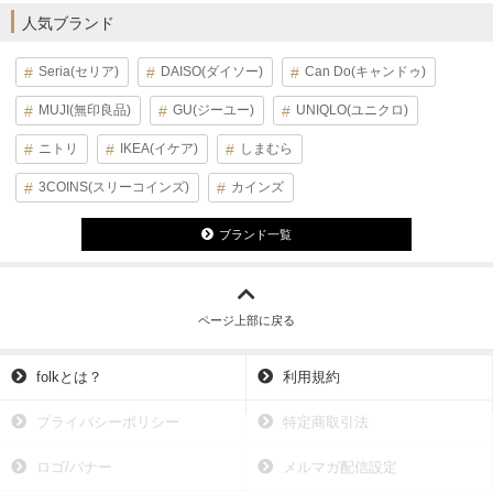
人気ブランド
Seria(セリア)
DAISO(ダイソー)
Can Do(キャンドゥ)
MUJI(無印良品)
GU(ジーユー)
UNIQLO(ユニクロ)
ニトリ
IKEA(イケア)
しまむら
3COINS(スリーコインズ)
カインズ
ブランド一覧
ページ上部に戻る
folkとは？
利用規約
プライバシーポリシー
特定商取引法
ロゴ/バナー
メルマガ配信設定