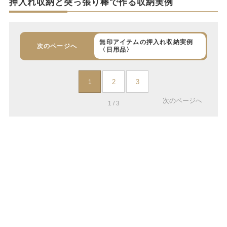
押入れ収納と突っ張り棒で作る収納実例
無印アイテムの押入れ収納実例
次のページへ
〈日用品〉
2
3
1
次のページへ
1 / 3