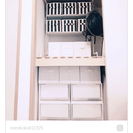
mimikoko611925