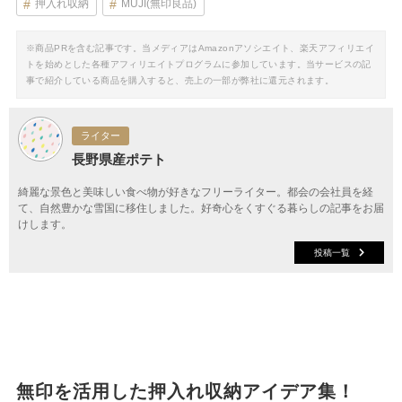
押入れ収納
MUJI(無印良品)
※商品PRを含む記事です。当メディアはAmazonアソシエイト、楽天アフィリエイ
トを始めとした各種アフィリエイトプログラムに参加しています。当サービスの記
事で紹介している商品を購入すると、売上の一部が弊社に還元されます。
ライター
長野県産ポテト
綺麗な景色と美味しい食べ物が好きなフリーライター。都会の会社員を経
て、自然豊かな雪国に移住しました。好奇心をくすぐる暮らしの記事をお届
けします。
投稿一覧
無印を活用した押入れ収納アイデア集！