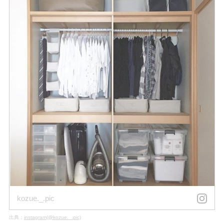
kozue._.pic
出典：
instagram(@kozue._.pic)