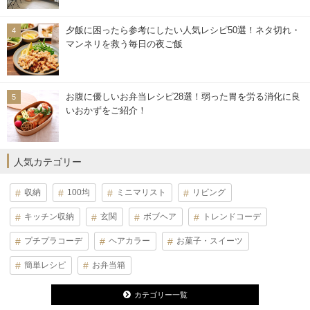
夕飯に困ったら参考にしたい人気レシピ50選！ネタ切れ・
マンネリを救う毎日の夜ご飯
お腹に優しいお弁当レシピ28選！弱った胃を労る消化に良
いおかずをご紹介！
人気カテゴリー
収納
100均
ミニマリスト
リビング
キッチン収納
玄関
ボブヘア
トレンドコーデ
プチプラコーデ
ヘアカラー
お菓子・スイーツ
簡単レシピ
お弁当箱
カテゴリー一覧