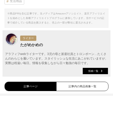
生活用品
※商品PRを含む記事です。当メディアはAmazonアソシエイト、楽天アフィリエイ
トを始めとした各種アフィリエイトプログラムに参加しています。当サービスの記
事で紹介している商品を購入すると、売上の一部が弊社に還元されます。
ライター
たがめかめの
アラフィフwebライターです。3児の母と派遣社員とトロンボーン…たくさ
んのわらじを履いています。スタイリッシュな生活にあこがれていますが、
実際は程遠い毎日。情報を収集しながら日々勉強の毎日です。
投稿一覧
記事ページ
記事内の商品画像一覧