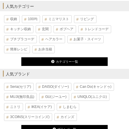
人気カテゴリー
収納
100均
ミニマリスト
リビング
キッチン収納
玄関
ボブヘア
トレンドコーデ
プチプラコーデ
ヘアカラー
お菓子・スイーツ
簡単レシピ
お弁当箱
カテゴリー一覧
人気ブランド
Seria(セリア)
DAISO(ダイソー)
Can Do(キャンドゥ)
MUJI(無印良品)
GU(ジーユー)
UNIQLO(ユニクロ)
ニトリ
IKEA(イケア)
しまむら
3COINS(スリーコインズ)
カインズ