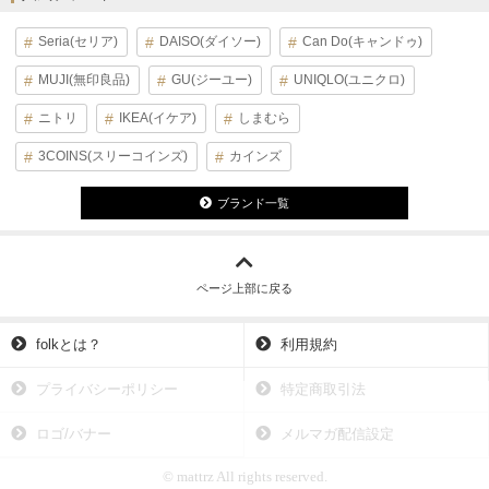
Seria(セリア)
DAISO(ダイソー)
Can Do(キャンドゥ)
MUJI(無印良品)
GU(ジーユー)
UNIQLO(ユニクロ)
ニトリ
IKEA(イケア)
しまむら
3COINS(スリーコインズ)
カインズ
ブランド一覧
ページ上部に戻る
folkとは？
利用規約
プライバシーポリシー
特定商取引法
ロゴ/バナー
メルマガ配信設定
© mattrz All rights reserved.