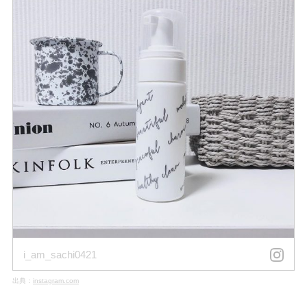
i_am_sachi0421
出典：
instagram.com