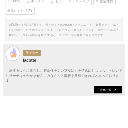
100均
キッチン
モノトーンインテリア
生活雑貨
Seria(セリア)
※商品PRを含む記事です。当メディアはAmazonアソシエイト、楽天アフィリエイ
トを始めとした各種アフィリエイトプログラムに参加しています。当サービスの記
事で紹介している商品を購入すると、売上の一部が弊社に還元されます。
ライター
lacotte
「旅するように暮らし、衣食住をシンプルに」を信念にしつつも、トレンド
リサーチは欠かせません。みなさんと情報を共有できればと思っておりま
す。
投稿一覧