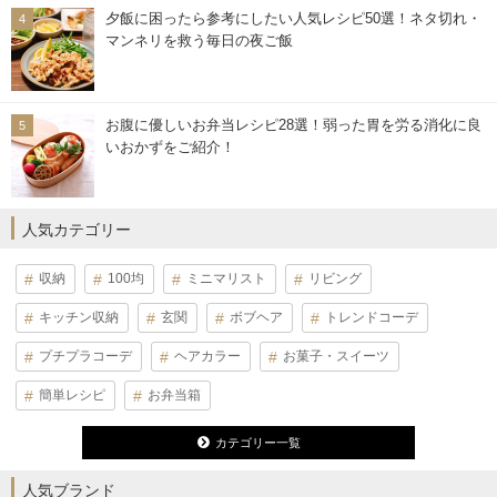
夕飯に困ったら参考にしたい人気レシピ50選！ネタ切れ・
マンネリを救う毎日の夜ご飯
お腹に優しいお弁当レシピ28選！弱った胃を労る消化に良
いおかずをご紹介！
人気カテゴリー
収納
100均
ミニマリスト
リビング
キッチン収納
玄関
ボブヘア
トレンドコーデ
プチプラコーデ
ヘアカラー
お菓子・スイーツ
簡単レシピ
お弁当箱
カテゴリー一覧
人気ブランド