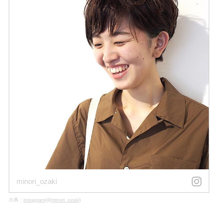
minori_ozaki
出典：
instagram(@minori_ozaki)