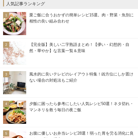
人気記事ランキング
栗ご飯に合うおかずの簡単レシピ15選。肉・野菜・魚別に
相性の良い組み合わせ
【完全版】美しい二字熟語まとめ！【儚い・幻想的・自
然・華やか】な言葉一覧＆意味
風水的に良いテレビのレイアウト特集！凶方位にしか置け
ない場合の対処法もご紹介
夕飯に困ったら参考にしたい人気レシピ50選！ネタ切れ・
マンネリを救う毎日の夜ご飯
お腹に優しいお弁当レシピ28選！弱った胃を労る消化に良