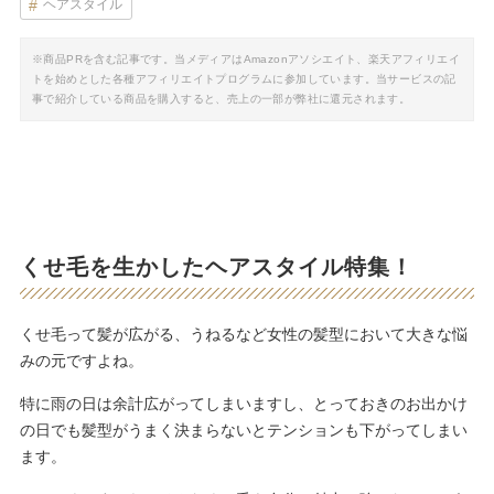
ヘアスタイル
※商品PRを含む記事です。当メディアはAmazonアソシエイト、楽天アフィリエイ
トを始めとした各種アフィリエイトプログラムに参加しています。当サービスの記
事で紹介している商品を購入すると、売上の一部が弊社に還元されます。
くせ毛を生かしたヘアスタイル特集！
くせ毛って髪が広がる、うねるなど女性の髪型において大きな悩
みの元ですよね。
特に雨の日は余計広がってしまいますし、とっておきのお出かけ
の日でも髪型がうまく決まらないとテンションも下がってしまい
ます。