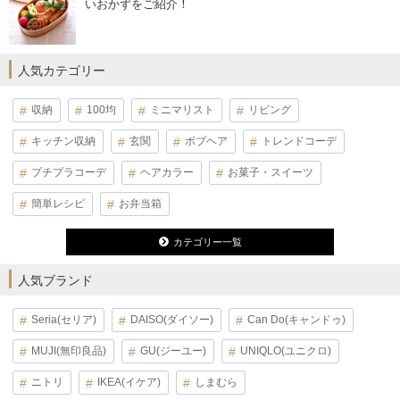
いおかずをご紹介！
人気カテゴリー
収納
100均
ミニマリスト
リビング
キッチン収納
玄関
ボブヘア
トレンドコーデ
プチプラコーデ
ヘアカラー
お菓子・スイーツ
簡単レシピ
お弁当箱
カテゴリー一覧
人気ブランド
Seria(セリア)
DAISO(ダイソー)
Can Do(キャンドゥ)
MUJI(無印良品)
GU(ジーユー)
UNIQLO(ユニクロ)
ニトリ
IKEA(イケア)
しまむら