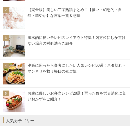
【完全版】美しい二字熟語まとめ！【儚い・幻想的・自
然・華やか】な言葉一覧＆意味
風水的に良いテレビのレイアウト特集！凶方位にしか置け
ない場合の対処法もご紹介
夕飯に困ったら参考にしたい人気レシピ50選！ネタ切れ・
マンネリを救う毎日の夜ご飯
お腹に優しいお弁当レシピ28選！弱った胃を労る消化に良
いおかずをご紹介！
人気カテゴリー