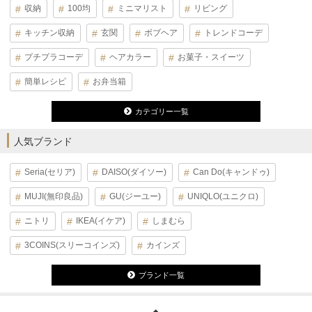
収納
100均
ミニマリスト
リビング
キッチン収納
玄関
ボブヘア
トレンドコーデ
プチプラコーデ
ヘアカラー
お菓子・スイーツ
簡単レシピ
お弁当箱
カテゴリー一覧
人気ブランド
Seria(セリア)
DAISO(ダイソー)
Can Do(キャンドゥ)
MUJI(無印良品)
GU(ジーユー)
UNIQLO(ユニクロ)
ニトリ
IKEA(イケア)
しまむら
3COINS(スリーコインズ)
カインズ
ブランド一覧