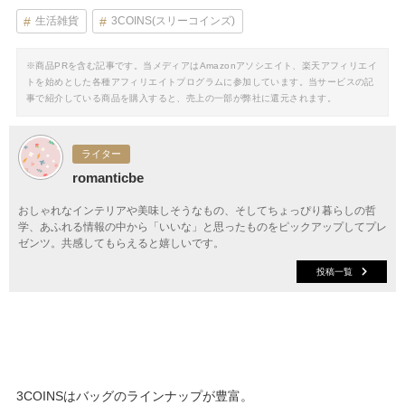
生活雑貨
3COINS(スリーコインズ)
※商品PRを含む記事です。当メディアはAmazonアソシエイト、楽天アフィリエイ
トを始めとした各種アフィリエイトプログラムに参加しています。当サービスの記
事で紹介している商品を購入すると、売上の一部が弊社に還元されます。
ライター
romanticbe
おしゃれなインテリアや美味しそうなもの、そしてちょっぴり暮らしの哲
学、あふれる情報の中から「いいな」と思ったものをピックアップしてプレ
ゼンツ。共感してもらえると嬉しいです。
投稿一覧
3COINSはバッグのラインナップが豊富。