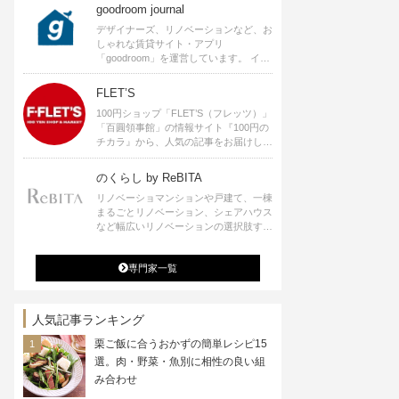
goodroom journal
デザイナーズ、リノベーションなど、お
しゃれな賃貸サイト・アプリ
「goodroom」を運営しています。 イン
テリアや、ひとり暮らし、ふたり暮らし
のアイディアなど、賃貸でも自分らしい
FLET’S
暮らしを楽しむためのヒントをお届けし
100円ショップ「FLET’S（フレッツ）」
ます。
「百圓領事館」の情報サイト『100円の
チカラ』から、人気の記事をお届けしま
す。
のくらし by ReBITA
リノベーショマンションや戸建て、一棟
まるごとリノベーション、シェアハウス
など幅広いリノベーションの選択肢すべ
てが揃うリビタ。ホテル・ワークラウン
ジ・シェアスペースなど、「住む」だけ
専門家一覧
ではなく「働く」「遊ぶ」「学ぶ」「旅
する」といった領域でも、暮らしや生き
方を楽しく豊かにする様々なプロジェク
トを手掛けています。
人気記事ランキング
栗ご飯に合うおかずの簡単レシピ15
選。肉・野菜・魚別に相性の良い組
み合わせ