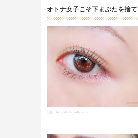
オトナ女子こそ下まぶたを捨て
出典：
https://folk-media.com/