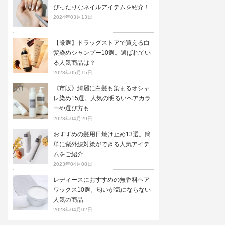
ぴったりなネイルアイテムを紹介！
2024年03月13日
【厳選】ドラッグストアで買える白
髪染めシャンプー10選。選ばれてい
る人気商品は？
2023年05月15日
《市販》綺麗に白髪も染まるオシャ
レ染め15選。人気の明るいヘアカラ
ーや選び方も
2023年04月29日
おすすめの髪用日焼け止め13選。簡
単に紫外線対策ができる人気アイテ
ムをご紹介
2023年04月08日
レディースにおすすめの無香料ヘア
ワックス10選。匂いが気にならない
人気の商品
2023年04月02日