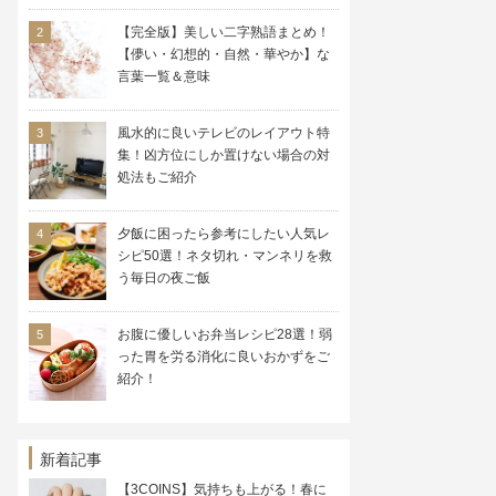
【完全版】美しい二字熟語まとめ！
【儚い・幻想的・自然・華やか】な
言葉一覧＆意味
風水的に良いテレビのレイアウト特
集！凶方位にしか置けない場合の対
処法もご紹介
夕飯に困ったら参考にしたい人気レ
シピ50選！ネタ切れ・マンネリを救
う毎日の夜ご飯
お腹に優しいお弁当レシピ28選！弱
った胃を労る消化に良いおかずをご
紹介！
新着記事
【3COINS】気持ちも上がる！春に