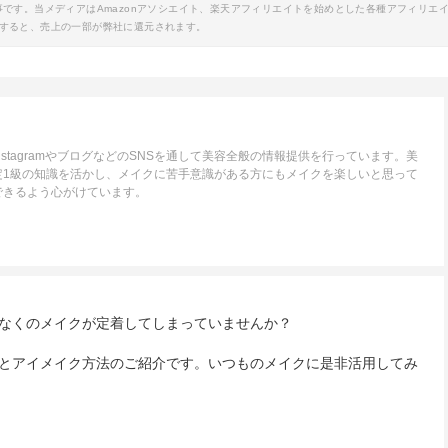
事です。当メディアはAmazonアソシエイト、楽天アフィリエイトを始めとした各種アフィリエ
すると、売上の一部が弊社に還元されます。
stagramやブログなどのSNSを通して美容全般の情報提供を行っています。美
定1級の知識を活かし、メイクに苦手意識がある方にもメイクを楽しいと思って
できるよう心がけています。
なくのメイクが定着してしまっていませんか？
とアイメイク方法のご紹介です。いつものメイクに是非活用してみ