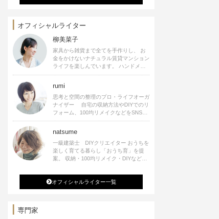
オフィシャルライター
柳美菜子
家具から雑貨まで全てを手作りし、 お
金をかけないナチュラル賃貸マンション
ライフを楽しんでいます。 ハンドメイ
ド雑貨やインテリアに関する著書も出
版、また様々なメディアでも執筆してい
rumi
ます。
思考と空間の整理のプロ・ライフオーガ
ナイザー 自宅の収納方法やDIYでのリ
フォーム、100均リメイクなどをSNSで
公開中。 収納やリメイク、インテリア
の記事の執筆、雑誌・WEBサイトへレ
natsume
シピ提供、店舗プロデュース 2016年９
一級建築士 DIYクリエイター おうちを
月に宝島社より【Rumiのおうち時間を
楽しく育てる暮らし「おうち育」を提
楽しむインテリア】を出版しました。
案。 収納・100均リメイク・DIYなどお
うちに関する楽しいアイディアをSNSで
発信中。 著書 なつめさんちの新しい
オフィシャルライター一覧
のになつかしいアンティークな部屋つく
り 雑誌掲載・TV出演・コラム執筆・
空間プロデュースなど
専門家