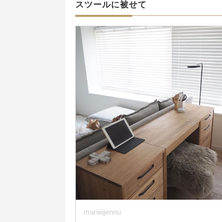
スツールに被せて
mariiiiijennu