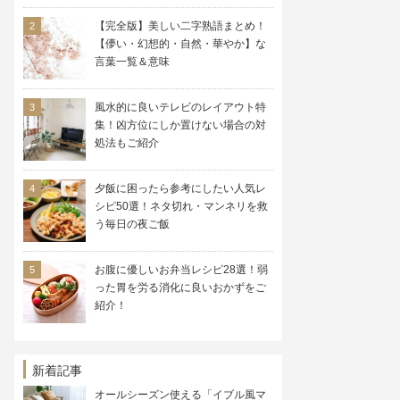
【完全版】美しい二字熟語まとめ！
【儚い・幻想的・自然・華やか】な
言葉一覧＆意味
風水的に良いテレビのレイアウト特
集！凶方位にしか置けない場合の対
処法もご紹介
夕飯に困ったら参考にしたい人気レ
シピ50選！ネタ切れ・マンネリを救
う毎日の夜ご飯
お腹に優しいお弁当レシピ28選！弱
った胃を労る消化に良いおかずをご
紹介！
新着記事
オールシーズン使える「イブル風マ