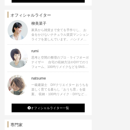
オフィシャルライター
柳美菜子
家具から雑貨まで全てを手作りし、 お
金をかけないナチュラル賃貸マンション
ライフを楽しんでいます。 ハンドメイ
ド雑貨やインテリアに関する著書も出
版、また様々なメディアでも執筆してい
rumi
ます。
思考と空間の整理のプロ・ライフオーガ
ナイザー 自宅の収納方法やDIYでのリ
フォーム、100均リメイクなどをSNSで
公開中。 収納やリメイク、インテリア
の記事の執筆、雑誌・WEBサイトへレ
natsume
シピ提供、店舗プロデュース 2016年９
一級建築士 DIYクリエイター おうちを
月に宝島社より【Rumiのおうち時間を
楽しく育てる暮らし「おうち育」を提
楽しむインテリア】を出版しました。
案。 収納・100均リメイク・DIYなどお
うちに関する楽しいアイディアをSNSで
発信中。 著書 なつめさんちの新しい
オフィシャルライター一覧
のになつかしいアンティークな部屋つく
り 雑誌掲載・TV出演・コラム執筆・
空間プロデュースなど
専門家