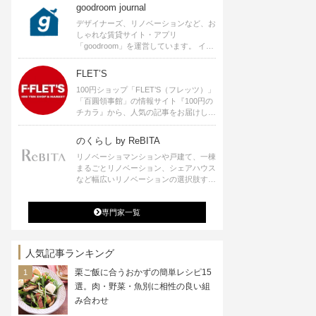
goodroom journal
デザイナーズ、リノベーションなど、お
しゃれな賃貸サイト・アプリ
「goodroom」を運営しています。 イン
テリアや、ひとり暮らし、ふたり暮らし
のアイディアなど、賃貸でも自分らしい
FLET’S
暮らしを楽しむためのヒントをお届けし
100円ショップ「FLET’S（フレッツ）」
ます。
「百圓領事館」の情報サイト『100円の
チカラ』から、人気の記事をお届けしま
す。
のくらし by ReBITA
リノベーショマンションや戸建て、一棟
まるごとリノベーション、シェアハウス
など幅広いリノベーションの選択肢すべ
てが揃うリビタ。ホテル・ワークラウン
ジ・シェアスペースなど、「住む」だけ
専門家一覧
ではなく「働く」「遊ぶ」「学ぶ」「旅
する」といった領域でも、暮らしや生き
方を楽しく豊かにする様々なプロジェク
トを手掛けています。
人気記事ランキング
栗ご飯に合うおかずの簡単レシピ15
選。肉・野菜・魚別に相性の良い組
み合わせ