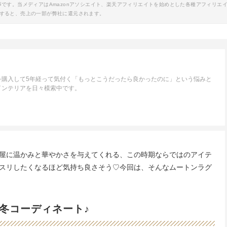
事です。当メディアはAmazonアソシエイト、楽天アフィリエイトを始めとした各種アフィリエ
すると、売上の一部が弊社に還元されます。
を購入して5年経って気付く「もっとこうだったら良かったのに」という悩みと
インテリアを日々模索中です。
屋に温かみと華やかさを与えてくれる、この時期ならではのアイテ
スリしたくなるほど気持ち良さそう♡今回は、そんなムートンラグ
冬コーディネート♪