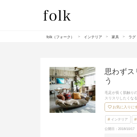
folk（フォーク）
インテリア
家具
ラグ
思わずス
う
毛足が長く肌触り
スリスリしたくな
お気に入りに
インテリア
公開日：
2018/10/17