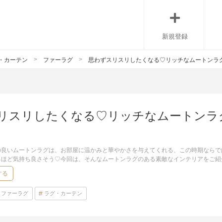
新規登録
・カーテン
ファーラグ
思わずスリスリしたくなる♡リッチなムートンラ
リスリしたくなる♡リッチなムートンラ
の良いムートンラグは、お部屋に温かみと華やかさを与えてくれる、この時期ならで
るほど気持ち良さそう♡今回は、そんなムートンラグのある素敵なインテリアをご紹
する
ファーラグ
ラグ・カーテン