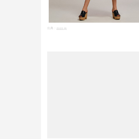
出典：
zozo.jp