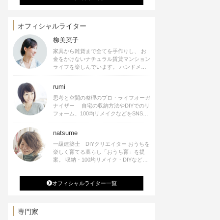
オフィシャルライター
柳美菜子
家具から雑貨まで全てを手作りし、 お
金をかけないナチュラル賃貸マンション
ライフを楽しんでいます。 ハンドメイ
ド雑貨やインテリアに関する著書も出
版、また様々なメディアでも執筆してい
rumi
ます。
思考と空間の整理のプロ・ライフオーガ
ナイザー 自宅の収納方法やDIYでのリ
フォーム、100均リメイクなどをSNSで
公開中。 収納やリメイク、インテリア
の記事の執筆、雑誌・WEBサイトへレ
natsume
シピ提供、店舗プロデュース 2016年９
一級建築士 DIYクリエイター おうちを
月に宝島社より【Rumiのおうち時間を
楽しく育てる暮らし「おうち育」を提
楽しむインテリア】を出版しました。
案。 収納・100均リメイク・DIYなどお
うちに関する楽しいアイディアをSNSで
発信中。 著書 なつめさんちの新しい
オフィシャルライター一覧
のになつかしいアンティークな部屋つく
り 雑誌掲載・TV出演・コラム執筆・
空間プロデュースなど
専門家