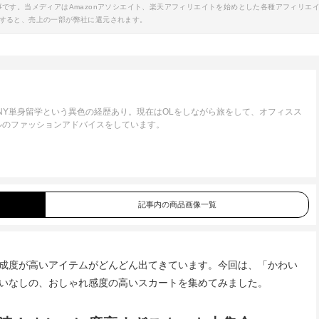
事です。当メディアはAmazonアソシエイト、楽天アフィリエイトを始めとした各種アフィリエ
すると、売上の一部が弊社に還元されます。
NY単身留学という異色の経歴あり。現在はOLをしながら旅をして、オフィスス
ルのファッションアドバイスをしています。
記事内の商品画像一覧
成度が高いアイテムがどんどん出てきています。今回は、「かわい
いなしの、おしゃれ感度の高いスカートを集めてみました。