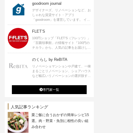
goodroom journal
デザイナーズ、リノベーションなど、お
しゃれな賃貸サイト・アプリ
「goodroom」を運営しています。 イン
テリアや、ひとり暮らし、ふたり暮らし
のアイディアなど、賃貸でも自分らしい
FLET’S
暮らしを楽しむためのヒントをお届けし
100円ショップ「FLET’S（フレッツ）」
ます。
「百圓領事館」の情報サイト『100円の
チカラ』から、人気の記事をお届けしま
す。
のくらし by ReBITA
リノベーショマンションや戸建て、一棟
まるごとリノベーション、シェアハウス
など幅広いリノベーションの選択肢すべ
てが揃うリビタ。ホテル・ワークラウン
ジ・シェアスペースなど、「住む」だけ
専門家一覧
ではなく「働く」「遊ぶ」「学ぶ」「旅
する」といった領域でも、暮らしや生き
方を楽しく豊かにする様々なプロジェク
トを手掛けています。
人気記事ランキング
栗ご飯に合うおかずの簡単レシピ15
選。肉・野菜・魚別に相性の良い組
み合わせ