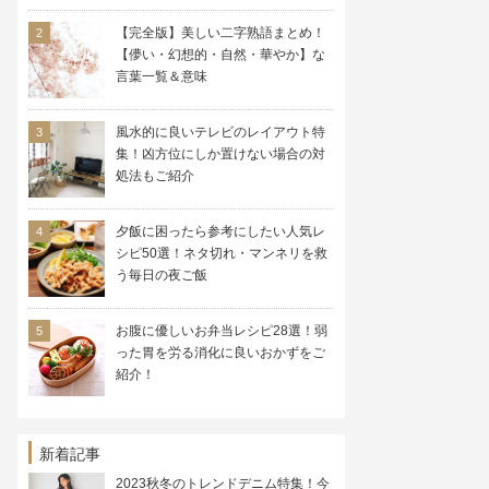
【完全版】美しい二字熟語まとめ！
【儚い・幻想的・自然・華やか】な
言葉一覧＆意味
風水的に良いテレビのレイアウト特
集！凶方位にしか置けない場合の対
処法もご紹介
夕飯に困ったら参考にしたい人気レ
シピ50選！ネタ切れ・マンネリを救
う毎日の夜ご飯
お腹に優しいお弁当レシピ28選！弱
った胃を労る消化に良いおかずをご
紹介！
新着記事
2023秋冬のトレンドデニム特集！今