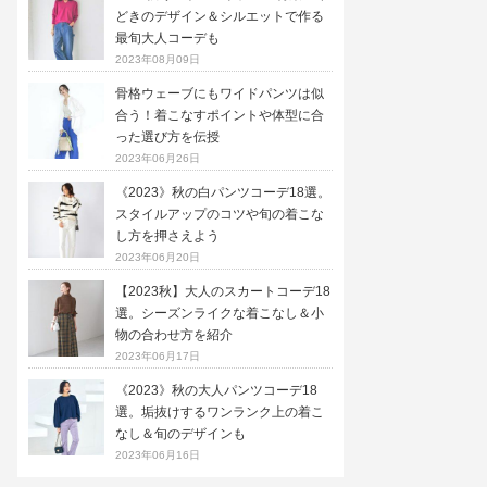
どきのデザイン＆シルエットで作る
最旬大人コーデも
2023年08月09日
骨格ウェーブにもワイドパンツは似
合う！着こなすポイントや体型に合
った選び方を伝授
2023年06月26日
《2023》秋の白パンツコーデ18選。
スタイルアップのコツや旬の着こな
し方を押さえよう
2023年06月20日
【2023秋】大人のスカートコーデ18
選。シーズンライクな着こなし＆小
物の合わせ方を紹介
2023年06月17日
《2023》秋の大人パンツコーデ18
選。垢抜けするワンランク上の着こ
なし＆旬のデザインも
2023年06月16日