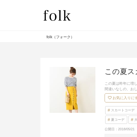
folk（フォーク）
この夏ス
この夏は昨年に増
間違いなしの、お
お気に入りに
スカートコーデ
夏コーデ
公開日：
2018/05/21