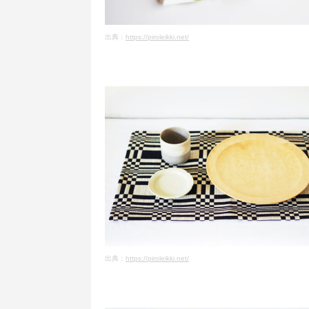
出典：
https://piroleikki.net/
出典：
https://piroleikki.net/