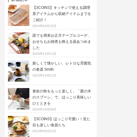
【3COINS】キッチンで使える調理
系アイテムから収納アイテムまでを
ご紹介！
2024年04月10日
誰でも簡単お正月テーブルコーデ、
おせちもお雑煮も映える器あつめま
した
2023年12月11日
新しくて懐かしい、レトロな雰囲気
の食器 Smith
2023年10月21日
食欲の秋をもっと楽しく。「栗の木
のスプーン」で、ほっこり美味しい
ひとときを
2023年10月09日
【3COINS】ほっこり可愛い！見た
目も楽しい食器たち
2023年09月21日