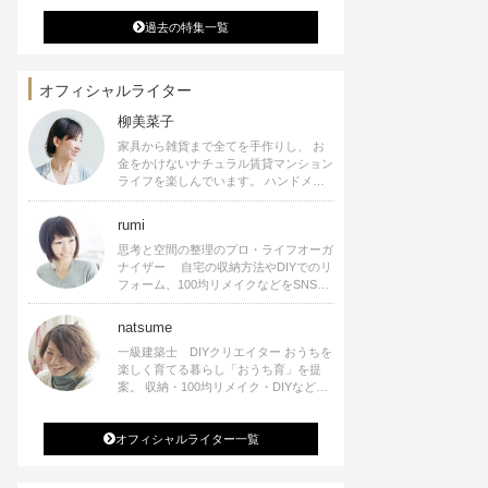
過去の特集一覧
オフィシャルライター
柳美菜子
家具から雑貨まで全てを手作りし、 お
金をかけないナチュラル賃貸マンション
ライフを楽しんでいます。 ハンドメイ
ド雑貨やインテリアに関する著書も出
版、また様々なメディアでも執筆してい
rumi
ます。
思考と空間の整理のプロ・ライフオーガ
ナイザー 自宅の収納方法やDIYでのリ
フォーム、100均リメイクなどをSNSで
公開中。 収納やリメイク、インテリア
の記事の執筆、雑誌・WEBサイトへレ
natsume
シピ提供、店舗プロデュース 2016年９
一級建築士 DIYクリエイター おうちを
月に宝島社より【Rumiのおうち時間を
楽しく育てる暮らし「おうち育」を提
楽しむインテリア】を出版しました。
案。 収納・100均リメイク・DIYなどお
うちに関する楽しいアイディアをSNSで
発信中。 著書 なつめさんちの新しい
オフィシャルライター一覧
のになつかしいアンティークな部屋つく
り 雑誌掲載・TV出演・コラム執筆・
空間プロデュースなど