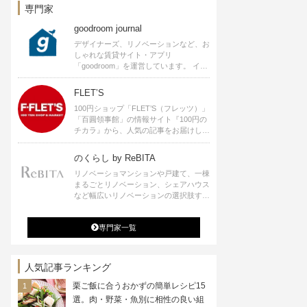
専門家
goodroom journal
デザイナーズ、リノベーションなど、お
しゃれな賃貸サイト・アプリ
「goodroom」を運営しています。 イン
テリアや、ひとり暮らし、ふたり暮らし
のアイディアなど、賃貸でも自分らしい
FLET’S
暮らしを楽しむためのヒントをお届けし
100円ショップ「FLET’S（フレッツ）」
ます。
「百圓領事館」の情報サイト『100円の
チカラ』から、人気の記事をお届けしま
す。
のくらし by ReBITA
リノベーショマンションや戸建て、一棟
まるごとリノベーション、シェアハウス
など幅広いリノベーションの選択肢すべ
てが揃うリビタ。ホテル・ワークラウン
ジ・シェアスペースなど、「住む」だけ
専門家一覧
ではなく「働く」「遊ぶ」「学ぶ」「旅
する」といった領域でも、暮らしや生き
方を楽しく豊かにする様々なプロジェク
トを手掛けています。
人気記事ランキング
栗ご飯に合うおかずの簡単レシピ15
選。肉・野菜・魚別に相性の良い組