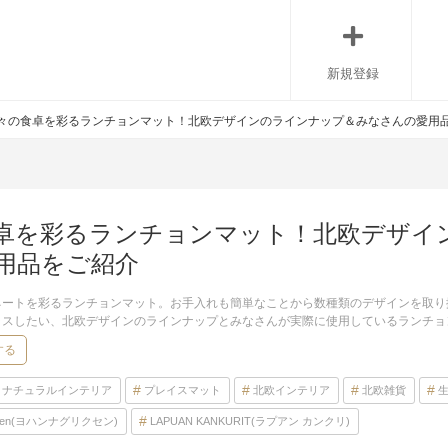
新規登録
々の食卓を彩るランチョンマット！北欧デザインのラインナップ＆みなさんの愛用
卓を彩るランチョンマット！北欧デザイ
用品をご紹介
ネートを彩るランチョンマット。お手入れも簡単なことから数種類のデザインを取り
ラスしたい、北欧デザインのラインナップとみなさんが実際に使用しているランチョ
する
ナチュラルインテリア
プレイスマット
北欧インテリア
北欧雑貨
ichsen(ヨハンナグリクセン)
LAPUAN KANKURIT(ラプアン カンクリ)