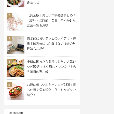
み合わせ
【完全版】美しい二字熟語まとめ！
【儚い・幻想的・自然・華やか】な
言葉一覧＆意味
風水的に良いテレビのレイアウト特
集！凶方位にしか置けない場合の対
処法もご紹介
夕飯に困ったら参考にしたい人気レ
シピ50選！ネタ切れ・マンネリを救
う毎日の夜ご飯
お腹に優しいお弁当レシピ28選！弱
った胃を労る消化に良いおかずをご
紹介！
新着記事