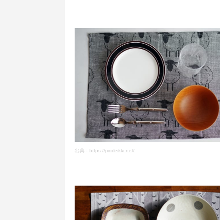
出典：
https://piroleikki.net/