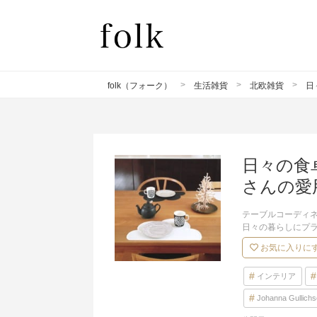
folk（フォーク）
生活雑貨
北欧雑貨
日
日々の食
さんの愛
テーブルコーディ
日々の暮らしにプ
お気に入りに
インテリア
Johanna Gull