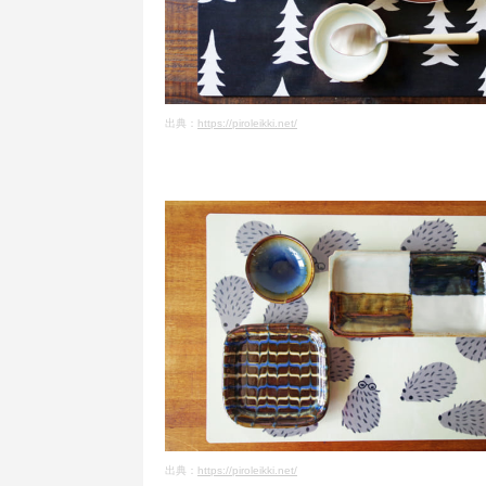
出典：
https://piroleikki.net/
出典：
https://piroleikki.net/