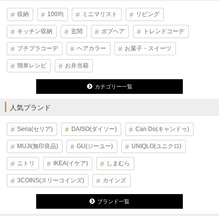
収納
100均
ミニマリスト
リビング
キッチン収納
玄関
ボブヘア
トレンドコーデ
プチプラコーデ
ヘアカラー
お菓子・スイーツ
簡単レシピ
お弁当箱
カテゴリー一覧
人気ブランド
Seria(セリア)
DAISO(ダイソー)
Can Do(キャンドゥ)
MUJI(無印良品)
GU(ジーユー)
UNIQLO(ユニクロ)
ニトリ
IKEA(イケア)
しまむら
3COINS(スリーコインズ)
カインズ
ブランド一覧