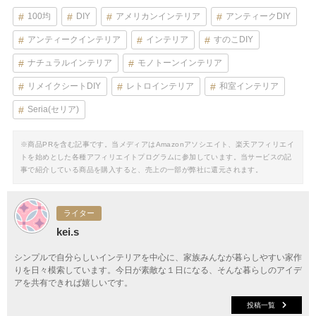
100均
DIY
アメリカンインテリア
アンティークDIY
アンティークインテリア
インテリア
すのこDIY
ナチュラルインテリア
モノトーンインテリア
リメイクシートDIY
レトロインテリア
和室インテリア
Seria(セリア)
※商品PRを含む記事です。当メディアはAmazonアソシエイト、楽天アフィリエイ
トを始めとした各種アフィリエイトプログラムに参加しています。当サービスの記
事で紹介している商品を購入すると、売上の一部が弊社に還元されます。
ライター
kei.s
シンプルで自分らしいインテリアを中心に、家族みんなが暮らしやすい家作
りを日々模索しています。今日が素敵な１日になる、そんな暮らしのアイデ
アを共有できれば嬉しいです。
投稿一覧