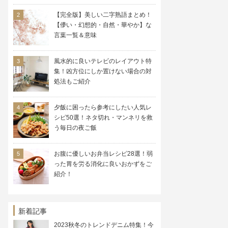
【完全版】美しい二字熟語まとめ！
【儚い・幻想的・自然・華やか】な
言葉一覧＆意味
風水的に良いテレビのレイアウト特
集！凶方位にしか置けない場合の対
処法もご紹介
夕飯に困ったら参考にしたい人気レ
シピ50選！ネタ切れ・マンネリを救
う毎日の夜ご飯
お腹に優しいお弁当レシピ28選！弱
った胃を労る消化に良いおかずをご
紹介！
新着記事
2023秋冬のトレンドデニム特集！今