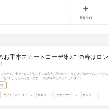
新規登録
のお手本スカートコーデ集♪この春はロ
！
トスカート。中でもロング丈のものは大人女子のスタイリングに欠かせないアイテム
ーデをご紹介したいと思います。ぜひ参考にしてみてください♪
する
タイトスカートコーデ
夏コーデ
大人女性コーデ
春コーデ