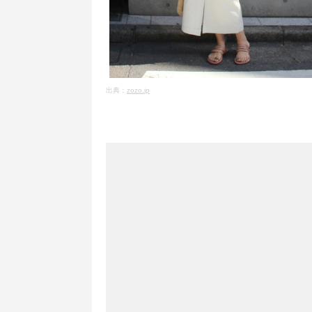
出典：
zozo.jp