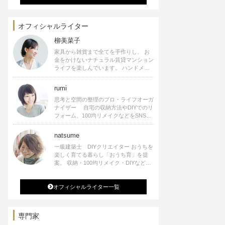
オフィシャルライター
柳美菜子
家具から雑貨まで全てを手作りし、 お
金をかけないナチュラル賃貸マンション
ライフを楽しんでいます。 ハンドメイ
ド雑貨やインテリアに関する著書も出
版、また様々なメディアでも執筆してい
rumi
ます。
思考と空間の整理のプロ・ライフオーガ
ナイザー 自宅の収納方法やDIYでのリ
フォーム、100均リメイクなどをSNSで
公開中。 収納やリメイク、インテリア
の記事の執筆、雑誌・WEBサイトへレ
natsume
シピ提供、店舗プロデュース 2016年９
一級建築士 DIYクリエイター おうちを
月に宝島社より【Rumiのおうち時間を
楽しく育てる暮らし「おうち育」を提
楽しむインテリア】を出版しました。
案。 収納・100均リメイク・DIYなどお
うちに関する楽しいアイディアをSNSで
発信中。 著書 なつめさんちの新しい
オフィシャルライター一覧
のになつかしいアンティークな部屋つく
り 雑誌掲載・TV出演・コラム執筆・
空間プロデュースなど
専門家