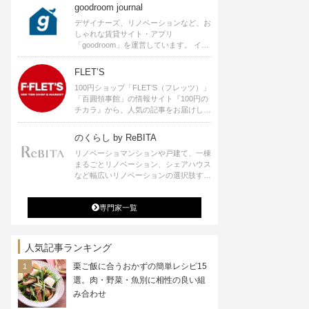
goodroom journal
デザイナーズ、リノベーションなど、お
しゃれな賃貸サイト・アプリ
「goodroom」を運営しています。 イン
テリアや、ひとり暮らし、ふたり暮らし
のアイディアなど、賃貸でも自分らしい
FLET’S
暮らしを楽しむためのヒントをお届けし
100円ショップ「FLET’S（フレッツ）」
ます。
「百圓領事館」の情報サイト『100円の
チカラ』から、人気の記事をお届けしま
す。
のくらし by ReBITA
リノベーショマンションや戸建て、一棟
まるごとリノベーション、シェアハウス
など幅広いリノベーションの選択肢すべ
てが揃うリビタ。ホテル・ワークラウン
ジ・シェアスペースなど、「住む」だけ
専門家一覧
ではなく「働く」「遊ぶ」「学ぶ」「旅
する」といった領域でも、暮らしや生き
方を楽しく豊かにする様々なプロジェク
トを手掛けています。
人気記事ランキング
栗ご飯に合うおかずの簡単レシピ15
選。肉・野菜・魚別に相性の良い組
み合わせ