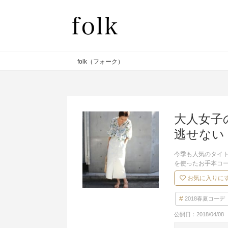
folk（フォーク）
大人女子
逃せない
今季も人気のタイ
を使ったお手本コ
お気に入りに
2018春夏コーデ
公開日：
2018/04/08