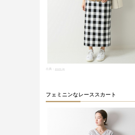
出典：
zozo.jp
フェミニンなレーススカート