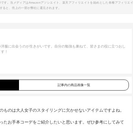
事です。当メディアはAmazonアソシエイト、楽天アフィリエイトを始めとした各種アフィリエ
すると、売上の一部が弊社に還元されます。
い洋服に出会うのが生きがいです。自分の勉強も兼ねて、皆さまの役に立つおし
ます！
記事内の商品画像一覧
のものは大人女子のスタイリングに欠かせないアイテムですよね。
ったお手本コーデをご紹介したいと思います。ぜひ参考にしてみて