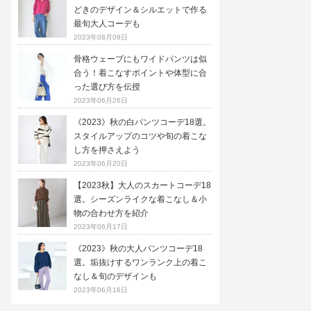
どきのデザイン＆シルエットで作る
最旬大人コーデも
2023年08月09日
骨格ウェーブにもワイドパンツは似
合う！着こなすポイントや体型に合
った選び方を伝授
2023年06月26日
《2023》秋の白パンツコーデ18選。
スタイルアップのコツや旬の着こな
し方を押さえよう
2023年06月20日
【2023秋】大人のスカートコーデ18
選。シーズンライクな着こなし＆小
物の合わせ方を紹介
2023年06月17日
《2023》秋の大人パンツコーデ18
選。垢抜けするワンランク上の着こ
なし＆旬のデザインも
2023年06月16日