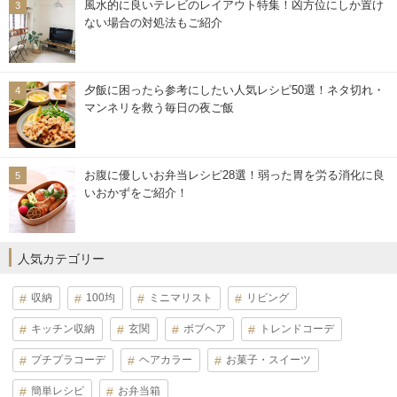
風水的に良いテレビのレイアウト特集！凶方位にしか置け
ない場合の対処法もご紹介
夕飯に困ったら参考にしたい人気レシピ50選！ネタ切れ・
マンネリを救う毎日の夜ご飯
お腹に優しいお弁当レシピ28選！弱った胃を労る消化に良
いおかずをご紹介！
人気カテゴリー
収納
100均
ミニマリスト
リビング
キッチン収納
玄関
ボブヘア
トレンドコーデ
プチプラコーデ
ヘアカラー
お菓子・スイーツ
簡単レシピ
お弁当箱