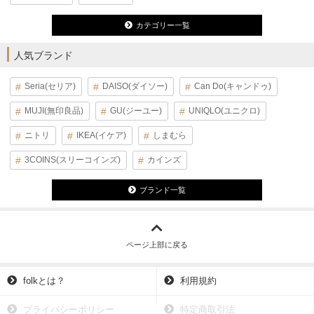
カテゴリー一覧
人気ブランド
Seria(セリア)
DAISO(ダイソー)
Can Do(キャンドゥ)
MUJI(無印良品)
GU(ジーユー)
UNIQLO(ユニクロ)
ニトリ
IKEA(イケア)
しまむら
3COINS(スリーコインズ)
カインズ
ブランド一覧
ページ上部に戻る
folkとは？
利用規約
プライバシーポリシー
特定商取引法