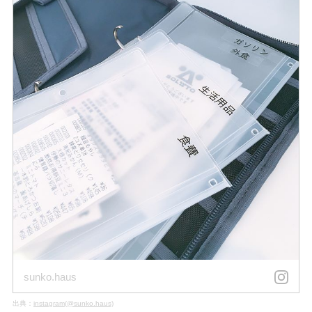
sunko.haus
出典：
instagram(@sunko.haus)