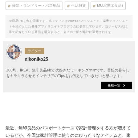
掃除・ランドリー・バス用品
生活雑貨
MUJI(無印良品)
※商品PRを含む記事です。当メディアはAmazonアソシエイト、楽天アフィリエイ
トを始めとした各種アフィリエイトプログラムに参加しています。当サービスの記
事で紹介している商品を購入すると、売上の一部が弊社に還元されます。
ライター
nikoniko25
100均、IKEA、無印良品etcが大好きなワーキングママです。普段の暮らし
をキラキラさせるインテリアのTipsをお伝えしていきたいと思います。
投稿一覧
最近、無印良品のパスポートケースで家計管理をする方が増えて
いるとか。今回は家計管理に使うのにぴったりなアイテムと、家