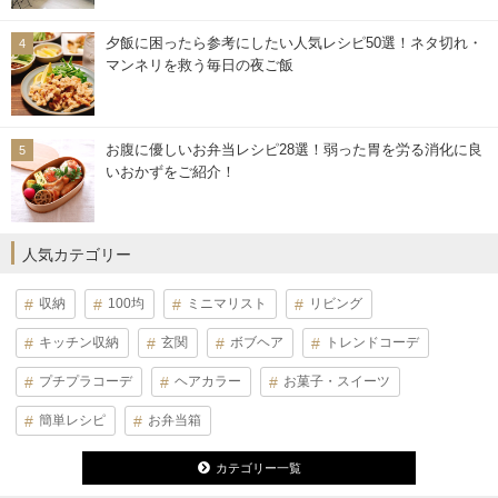
夕飯に困ったら参考にしたい人気レシピ50選！ネタ切れ・
マンネリを救う毎日の夜ご飯
お腹に優しいお弁当レシピ28選！弱った胃を労る消化に良
いおかずをご紹介！
人気カテゴリー
収納
100均
ミニマリスト
リビング
キッチン収納
玄関
ボブヘア
トレンドコーデ
プチプラコーデ
ヘアカラー
お菓子・スイーツ
簡単レシピ
お弁当箱
カテゴリー一覧