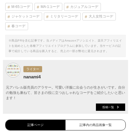
M-65コーデ
MA-1コーデ
カジュアルコーデ
ジャケットコーデ
ミリタリーコーデ
大人女性コーデ
春コーデ
※商品PRを含む記事です。当メディアはAmazonアソシエイト、楽天アフィリエイ
トを始めとした各種アフィリエイトプログラムに参加しています。当サービスの記
事で紹介している商品を購入すると、売上の一部が弊社に還元されます。
ライター
nanami4
元アパレル販売員のアラサー。可愛い洋服に出会うのが生きがいです。自分
の勉強も兼ねて、皆さまの役に立つおしゃれなコーデをご紹介したいと思い
ます！
投稿一覧
記事ページ
記事内の商品画像一覧