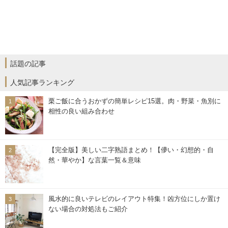
話題の記事
人気記事ランキング
栗ご飯に合うおかずの簡単レシピ15選。肉・野菜・魚別に
相性の良い組み合わせ
【完全版】美しい二字熟語まとめ！【儚い・幻想的・自
然・華やか】な言葉一覧＆意味
風水的に良いテレビのレイアウト特集！凶方位にしか置け
ない場合の対処法もご紹介