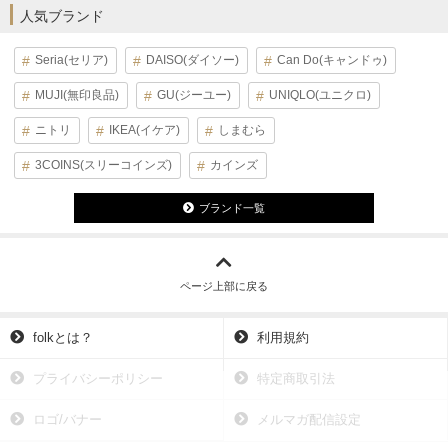
人気ブランド
Seria(セリア)
DAISO(ダイソー)
Can Do(キャンドゥ)
MUJI(無印良品)
GU(ジーユー)
UNIQLO(ユニクロ)
ニトリ
IKEA(イケア)
しまむら
3COINS(スリーコインズ)
カインズ
ブランド一覧
ページ上部に戻る
folkとは？
利用規約
プライバシーポリシー
特定商取引法
ロゴ/バナー
メルマガ配信設定