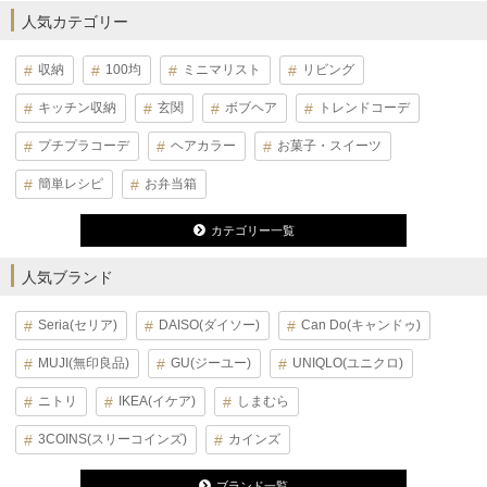
人気カテゴリー
収納
100均
ミニマリスト
リビング
キッチン収納
玄関
ボブヘア
トレンドコーデ
プチプラコーデ
ヘアカラー
お菓子・スイーツ
簡単レシピ
お弁当箱
カテゴリー一覧
人気ブランド
Seria(セリア)
DAISO(ダイソー)
Can Do(キャンドゥ)
MUJI(無印良品)
GU(ジーユー)
UNIQLO(ユニクロ)
ニトリ
IKEA(イケア)
しまむら
3COINS(スリーコインズ)
カインズ
ブランド一覧