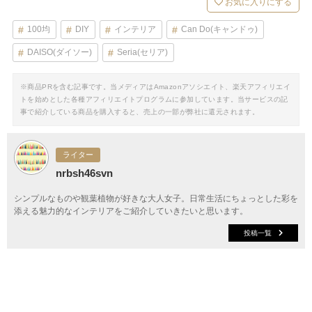
お気に入りにする
100均
DIY
インテリア
Can Do(キャンドゥ)
DAISO(ダイソー)
Seria(セリア)
※商品PRを含む記事です。当メディアはAmazonアソシエイト、楽天アフィリエイ
トを始めとした各種アフィリエイトプログラムに参加しています。当サービスの記
事で紹介している商品を購入すると、売上の一部が弊社に還元されます。
ライター
nrbsh46svn
シンプルなものや観葉植物が好きな大人女子。日常生活にちょっとした彩を
添える魅力的なインテリアをご紹介していきたいと思います。
投稿一覧