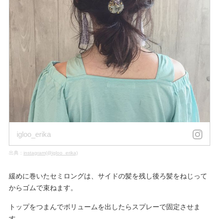
igloo_erika
出典：
instagram(@igloo_erika)
緩めに巻いたセミロングは、サイドの髪を残し後ろ髪をねじって
からゴムで束ねます。
トップをつまんでボリュームを出したらスプレーで固定させま
す。