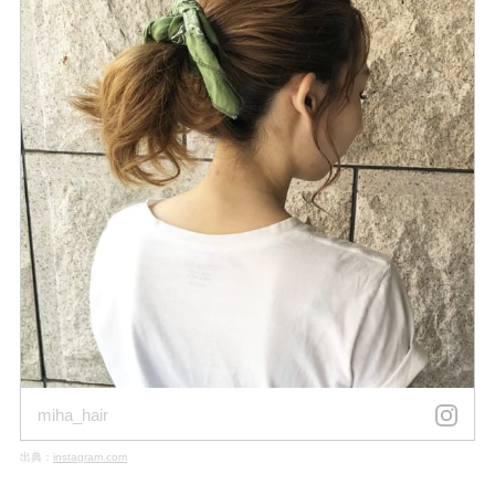
miha_hair
出典：
instagram.com