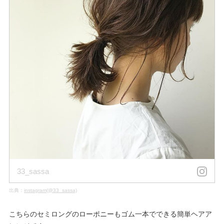
33_sassa
出典：
instagram(@33_sassa)
こちらのセミロングのローポニーもゴム一本でできる簡単ヘアア