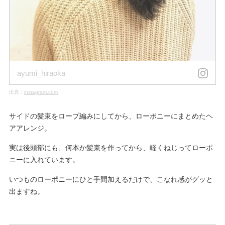
ayumi_hiraoka
出典：
instagram.com
サイドの髪束をロープ編みにしてから、ローポニーにまとめたヘ
アアレンジ。
実は後頭部にも、何本か髪束を作ってから、軽くねじってローポ
ニーに入れています。
いつものローポニーにひと手間加えるだけで、こなれ感がグッと
出ますね。