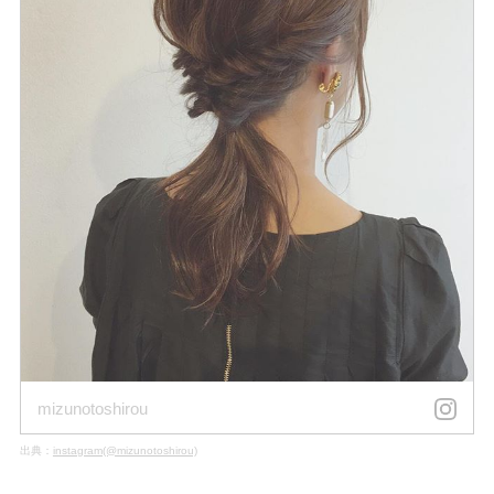
mizunotoshirou
出典：
instagram(@mizunotoshirou)