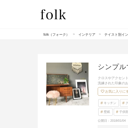
folk（フォーク）
インテリア
テイスト別イ
シンプル
クロスやアクセン
洗練された印象の
お気に入りに
キッチン
壁紙
子供
公開日：
2018/01/04