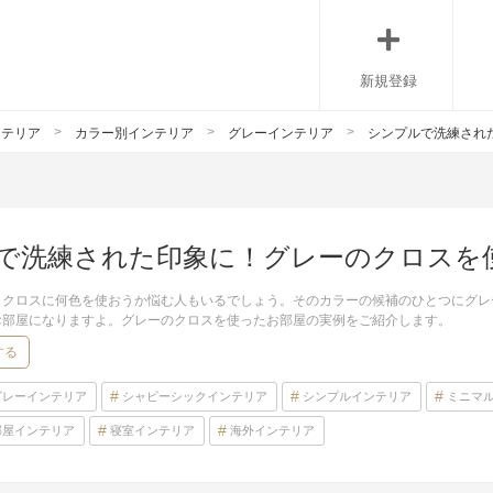
新規登録
ンテリア
カラー別インテリア
グレーインテリア
シンプルで洗練され
で洗練された印象に！グレーのクロスを
トクロスに何色を使おうか悩む人もいるでしょう。そのカラーの候補のひとつにグレ
お部屋になりますよ。グレーのクロスを使ったお部屋の実例をご紹介します。
する
グレーインテリア
シャビーシックインテリア
シンプルインテリア
ミニマ
部屋インテリア
寝室インテリア
海外インテリア