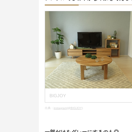
BIGJOY
出典：
instagram(@BIGJOY)