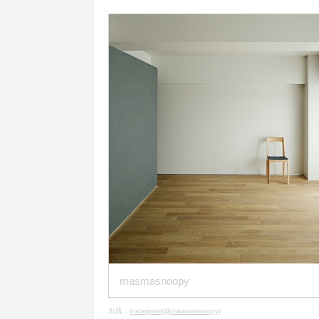
masmasnoopy
出典：
instagram(@masmasnoopy)