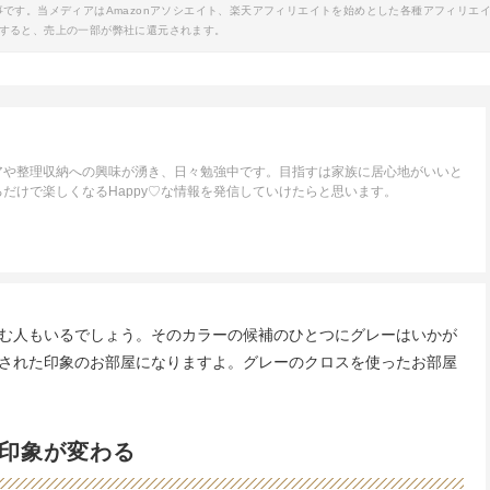
事です。当メディアはAmazonアソシエイト、楽天アフィリエイトを始めとした各種アフィリエ
すると、売上の一部が弊社に還元されます。
アや整理収納への興味が湧き、日々勉強中です。目指すは家族に居心地がいいと
だけで楽しくなるHappy♡な情報を発信していけたらと思います。
む人もいるでしょう。そのカラーの候補のひとつにグレーはいかが
された印象のお部屋になりますよ。グレーのクロスを使ったお部屋
印象が変わる