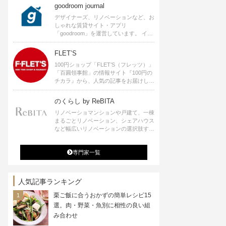
goodroom journal
デザイナーズ、リノベーションなど、お
しゃれな賃貸サイト・アプリ
「goodroom」を運営しています。 イン
テリアや、ひとり暮らし、ふたり暮らし
のアイディアなど、賃貸でも自分らしい
FLET’S
暮らしを楽しむためのヒントをお届けし
100円ショップ「FLET’S（フレッツ）」
ます。
「百圓領事館」の情報サイト『100円の
チカラ』から、人気の記事をお届けしま
す。
のくらし by ReBITA
リノベーショマンションや戸建て、一棟
まるごとリノベーション、シェアハウス
など幅広いリノベーションの選択肢すべ
てが揃うリビタ。ホテル・ワークラウン
ジ・シェアスペースなど、「住む」だけ
専門家一覧
ではなく「働く」「遊ぶ」「学ぶ」「旅
する」といった領域でも、暮らしや生き
方を楽しく豊かにする様々なプロジェク
トを手掛けています。
人気記事ランキング
栗ご飯に合うおかずの簡単レシピ15
選。肉・野菜・魚別に相性の良い組
み合わせ