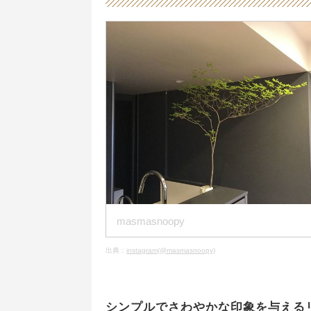
masmasnoopy
出典：
instagram(@masmasnoopy)
シンプルでさわやかな印象を与える