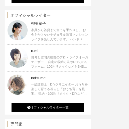
オフィシャルライター
柳美菜子
家具から雑貨まで全てを手作りし、 お
金をかけないナチュラル賃貸マンション
ライフを楽しんでいます。 ハンドメイ
ド雑貨やインテリアに関する著書も出
版、また様々なメディアでも執筆してい
rumi
ます。
思考と空間の整理のプロ・ライフオーガ
ナイザー 自宅の収納方法やDIYでのリ
フォーム、100均リメイクなどをSNSで
公開中。 収納やリメイク、インテリア
の記事の執筆、雑誌・WEBサイトへレ
natsume
シピ提供、店舗プロデュース 2016年９
一級建築士 DIYクリエイター おうちを
月に宝島社より【Rumiのおうち時間を
楽しく育てる暮らし「おうち育」を提
楽しむインテリア】を出版しました。
案。 収納・100均リメイク・DIYなどお
うちに関する楽しいアイディアをSNSで
発信中。 著書 なつめさんちの新しい
オフィシャルライター一覧
のになつかしいアンティークな部屋つく
り 雑誌掲載・TV出演・コラム執筆・
空間プロデュースなど
専門家