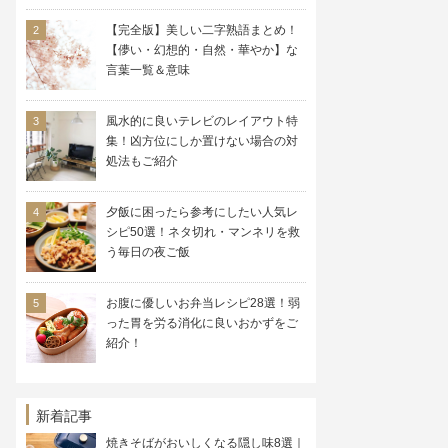
【完全版】美しい二字熟語まとめ！
【儚い・幻想的・自然・華やか】な
言葉一覧＆意味
風水的に良いテレビのレイアウト特
集！凶方位にしか置けない場合の対
処法もご紹介
夕飯に困ったら参考にしたい人気レ
シピ50選！ネタ切れ・マンネリを救
う毎日の夜ご飯
お腹に優しいお弁当レシピ28選！弱
った胃を労る消化に良いおかずをご
紹介！
新着記事
焼きそばがおいしくなる隠し味8選｜