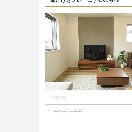
一部だけをグレーにするのも◎
BIGJOY
出典：
instagram(@BIGJOY)