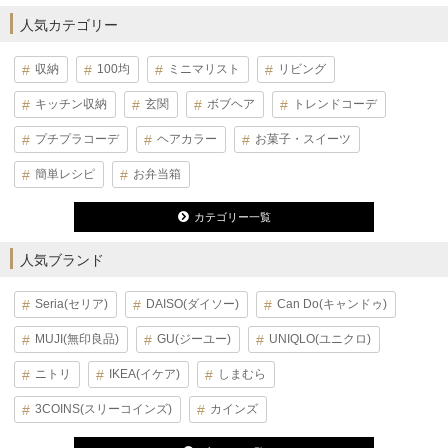
人気カテゴリー
収納
100均
ミニマリスト
リビング
キッチン収納
玄関
ボブヘア
トレンドコーデ
プチプラコーデ
ヘアカラー
お菓子・スイーツ
簡単レシピ
お弁当箱
カテゴリー一覧
人気ブランド
Seria(セリア)
DAISO(ダイソー)
Can Do(キャンドゥ)
MUJI(無印良品)
GU(ジーユー)
UNIQLO(ユニクロ)
ニトリ
IKEA(イケア)
しまむら
3COINS(スリーコインズ)
カインズ