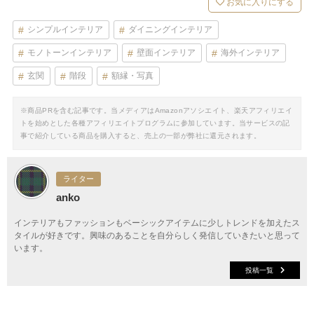
お気に入りにする
シンプルインテリア
ダイニングインテリア
モノトーンインテリア
壁面インテリア
海外インテリア
玄関
階段
額縁・写真
※商品PRを含む記事です。当メディアはAmazonアソシエイト、楽天アフィリエイ
トを始めとした各種アフィリエイトプログラムに参加しています。当サービスの記
事で紹介している商品を購入すると、売上の一部が弊社に還元されます。
ライター
anko
インテリアもファッションもベーシックアイテムに少しトレンドを加えたス
タイルが好きです。興味のあることを自分らしく発信していきたいと思って
います。
投稿一覧