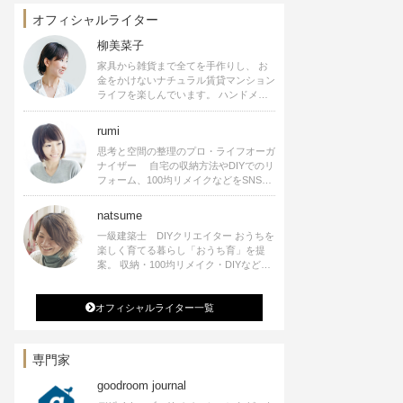
オフィシャルライター
柳美菜子
家具から雑貨まで全てを手作りし、 お
金をかけないナチュラル賃貸マンション
ライフを楽しんでいます。 ハンドメイ
ド雑貨やインテリアに関する著書も出
版、また様々なメディアでも執筆してい
rumi
ます。
思考と空間の整理のプロ・ライフオーガ
ナイザー 自宅の収納方法やDIYでのリ
フォーム、100均リメイクなどをSNSで
公開中。 収納やリメイク、インテリア
の記事の執筆、雑誌・WEBサイトへレ
natsume
シピ提供、店舗プロデュース 2016年９
一級建築士 DIYクリエイター おうちを
月に宝島社より【Rumiのおうち時間を
楽しく育てる暮らし「おうち育」を提
楽しむインテリア】を出版しました。
案。 収納・100均リメイク・DIYなどお
うちに関する楽しいアイディアをSNSで
発信中。 著書 なつめさんちの新しい
オフィシャルライター一覧
のになつかしいアンティークな部屋つく
り 雑誌掲載・TV出演・コラム執筆・
空間プロデュースなど
専門家
goodroom journal