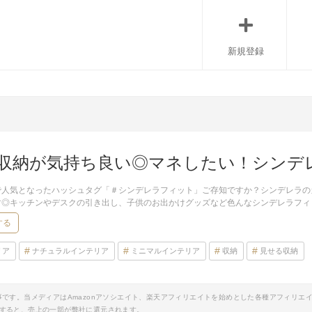
新規登録
収納が気持ち良い◎マネしたい！シンデ
で人気となったハッシュタグ「＃シンデレラフィット」ご存知ですか？シンデレラの
す◎キッチンやデスクの引き出し、子供のお出かけグッズなど色んなシンデレラフィ
する
リア
ナチュラルインテリア
ミニマルインテリア
収納
見せる収納
事です。当メディアはAmazonアソシエイト、楽天アフィリエイトを始めとした各種アフィリエ
すると、売上の一部が弊社に還元されます。