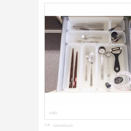
miki
出典：
instagram.com