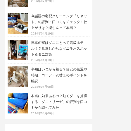
2026年07月29日
今話題の宅配クリーニング「リネッ
ト」の評判・口コミをチェック！仕
上がりは？楽ちんって本当？
2024年04月19日
日本の家はダニにとって高級ホテ
ル！？見逃しがちなダニ生息スポッ
ト＆ダニ対策
2024年04月10日
半袖はいつから着る？目安の気温や
時期、コーデ・衣替えのポイントを
解説
2024年04月08日
本当に効果あるの？動くダニを捕獲
する「ダニトリーゼ」の評判を口コ
ミから調べてみた
2024年04月06日