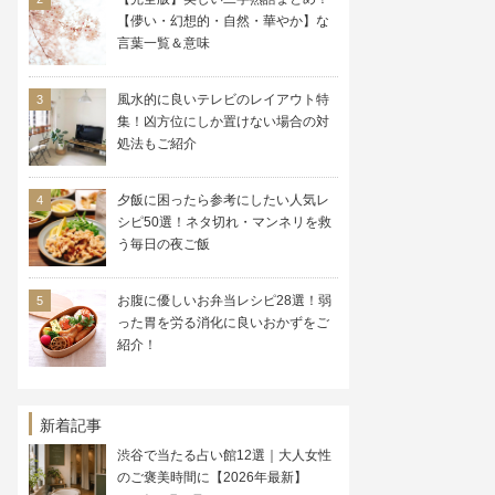
【儚い・幻想的・自然・華やか】な
言葉一覧＆意味
風水的に良いテレビのレイアウト特
集！凶方位にしか置けない場合の対
処法もご紹介
夕飯に困ったら参考にしたい人気レ
シピ50選！ネタ切れ・マンネリを救
う毎日の夜ご飯
お腹に優しいお弁当レシピ28選！弱
った胃を労る消化に良いおかずをご
紹介！
新着記事
渋谷で当たる占い館12選｜大人女性
のご褒美時間に【2026年最新】