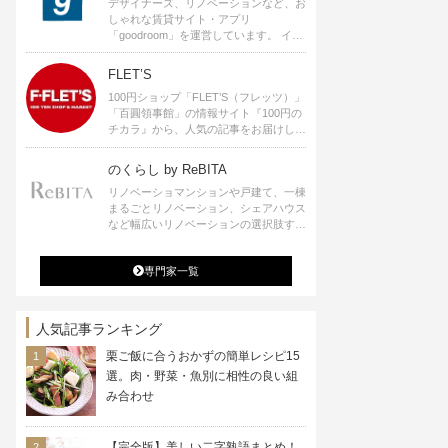
デザイナーズ、リノベーションなど、お
しゃれな賃貸サイト・アプリ
「goodroom」を運営しています。 イン
テリアや、ひとり暮らし、ふたり暮らし
のアイディアなど、賃貸でも自分らしい
FLET’S
暮らしを楽しむためのヒントをお届けし
100円ショップ「FLET’S（フレッツ）」
ます。
「百圓領事館」の情報サイト『100円の
チカラ』から、人気の記事をお届けしま
す。
のくらし by ReBITA
リノベーショマンションや戸建て、一棟
まるごとリノベーション、シェアハウス
など幅広いリノベーションの選択肢すべ
てが揃うリビタ。ホテル・ワークラウン
ジ・シェアスペースなど、「住む」だけ
専門家一覧
ではなく「働く」「遊ぶ」「学ぶ」「旅
する」といった領域でも、暮らしや生き
方を楽しく豊かにする様々なプロジェク
トを手掛けています。
人気記事ランキング
栗ご飯に合うおかずの簡単レシピ15
選。肉・野菜・魚別に相性の良い組
み合わせ
【完全版】美しい二字熟語まとめ！