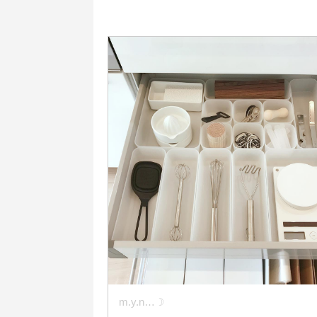
m.y.n…☽