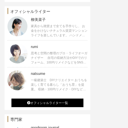
オフィシャルライター
柳美菜子
家具から雑貨まで全てを手作りし、 お
金をかけないナチュラル賃貸マンション
ライフを楽しんでいます。 ハンドメイ
ド雑貨やインテリアに関する著書も出
版、また様々なメディアでも執筆してい
rumi
ます。
思考と空間の整理のプロ・ライフオーガ
ナイザー 自宅の収納方法やDIYでのリ
フォーム、100均リメイクなどをSNSで
公開中。 収納やリメイク、インテリア
の記事の執筆、雑誌・WEBサイトへレ
natsume
シピ提供、店舗プロデュース 2016年９
一級建築士 DIYクリエイター おうちを
月に宝島社より【Rumiのおうち時間を
楽しく育てる暮らし「おうち育」を提
楽しむインテリア】を出版しました。
案。 収納・100均リメイク・DIYなどお
うちに関する楽しいアイディアをSNSで
発信中。 著書 なつめさんちの新しい
オフィシャルライター一覧
のになつかしいアンティークな部屋つく
り 雑誌掲載・TV出演・コラム執筆・
空間プロデュースなど
専門家
goodroom journal