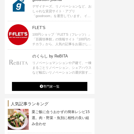
デザイナーズ、リノベーションなど、お
しゃれな賃貸サイト・アプリ
「goodroom」を運営しています。 イン
テリアや、ひとり暮らし、ふたり暮らし
のアイディアなど、賃貸でも自分らしい
FLET’S
暮らしを楽しむためのヒントをお届けし
100円ショップ「FLET’S（フレッツ）」
ます。
「百圓領事館」の情報サイト『100円の
チカラ』から、人気の記事をお届けしま
す。
のくらし by ReBITA
リノベーショマンションや戸建て、一棟
まるごとリノベーション、シェアハウス
など幅広いリノベーションの選択肢すべ
てが揃うリビタ。ホテル・ワークラウン
ジ・シェアスペースなど、「住む」だけ
専門家一覧
ではなく「働く」「遊ぶ」「学ぶ」「旅
する」といった領域でも、暮らしや生き
方を楽しく豊かにする様々なプロジェク
トを手掛けています。
人気記事ランキング
栗ご飯に合うおかずの簡単レシピ15
選。肉・野菜・魚別に相性の良い組
み合わせ