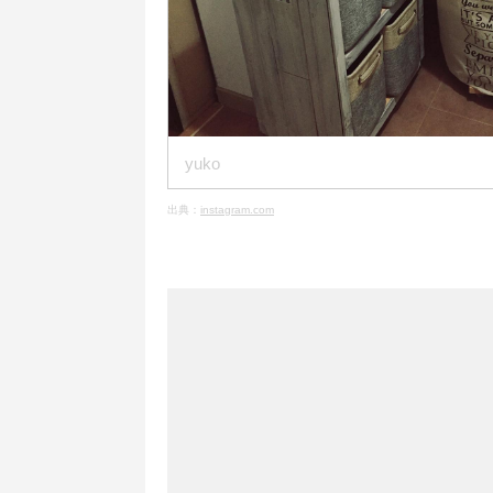
yuko
出典：
instagram.com