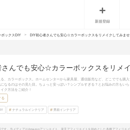
新規登録
ボックスDIY
DIY初心者さんでも安心☆カラーボックスをリメイクしてみま
心者さんでも安心☆カラーボックスをリメ
入る、カラーボックス。ホームセンターから家具屋、通信販売など、どこででも購入
気になるのはその見た目。ちょっと安っぽい？シンプルすぎる？とお悩みの方もいら
メイク方法をご紹介！
する
IY
ナチュラルインテリア
男前インテリア
事です。当メディアはAmazonアソシエイト、楽天アフィリエイトを始めとした各種アフィリエ