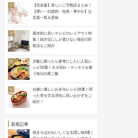
【完全版】美しい二字熟語まとめ！
【儚い・幻想的・自然・華やか】な
言葉一覧＆意味
風水的に良いテレビのレイアウト特
集！凶方位にしか置けない場合の対
処法もご紹介
夕飯に困ったら参考にしたい人気レ
シピ50選！ネタ切れ・マンネリを救
う毎日の夜ご飯
お腹に優しいお弁当レシピ28選！弱
った胃を労る消化に良いおかずをご
紹介！
新着記事
焼きそばがおいしくなる隠し味8選｜