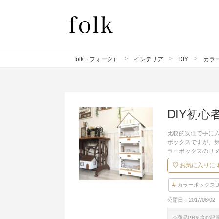
folk（フォーク）
インテリア
DIY
カラー
DIY初
比較的安価で手に
ボックスですが、
ラーボックスのリ
お気に入りに
カラーボックスD
公開日：
2017/08/02
※商品PRを含む記