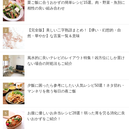
栗ご飯に合うおかずの簡単レシピ15選。肉・野菜・魚別に
相性の良い組み合わせ
【完全版】美しい二字熟語まとめ！【儚い・幻想的・自
然・華やか】な言葉一覧＆意味
風水的に良いテレビのレイアウト特集！凶方位にしか置け
ない場合の対処法もご紹介
夕飯に困ったら参考にしたい人気レシピ50選！ネタ切れ・
マンネリを救う毎日の夜ご飯
お腹に優しいお弁当レシピ28選！弱った胃を労る消化に良
いおかずをご紹介！