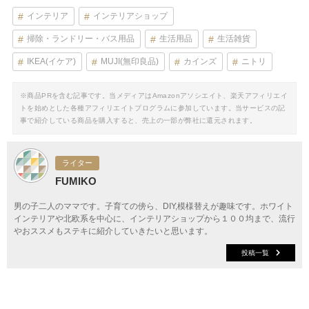
インテリア
インテリアショップ
掃除・ランドリー・バス用品
生活用品
生活雑貨
IKEA(イケア)
MUJI(無印良品)
カインズ
ニトリ
※商品PRを含む記事です。当メディアはAmazonアソシエイト、楽天アフィリエイ
トを始めとした各種アフィリエイトプログラムに参加しています。当サービスの記
事で紹介している商品を購入すると、売上の一部が弊社に還元されます。
ライター
FUMIKO
男の子二人のママです。子育ての傍ら、DIY,模様替えが趣味です。ホワイト
インテリアや北欧系を中心に、インテリアショップから１００均まで、流行
やおススメもステキに紹介していきたいと思います。
投稿一覧