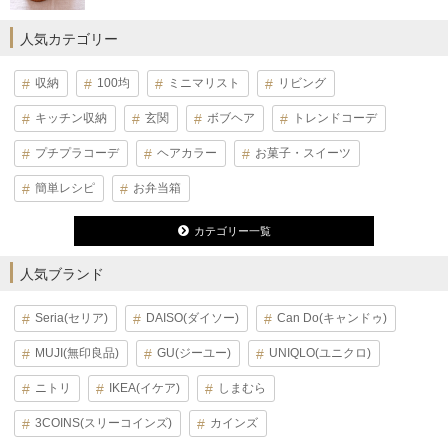
人気カテゴリー
収納
100均
ミニマリスト
リビング
キッチン収納
玄関
ボブヘア
トレンドコーデ
プチプラコーデ
ヘアカラー
お菓子・スイーツ
簡単レシピ
お弁当箱
カテゴリー一覧
人気ブランド
Seria(セリア)
DAISO(ダイソー)
Can Do(キャンドゥ)
MUJI(無印良品)
GU(ジーユー)
UNIQLO(ユニクロ)
ニトリ
IKEA(イケア)
しまむら
3COINS(スリーコインズ)
カインズ