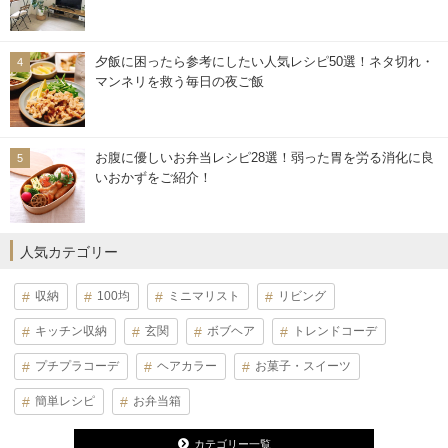
夕飯に困ったら参考にしたい人気レシピ50選！ネタ切れ・
マンネリを救う毎日の夜ご飯
お腹に優しいお弁当レシピ28選！弱った胃を労る消化に良
いおかずをご紹介！
人気カテゴリー
収納
100均
ミニマリスト
リビング
キッチン収納
玄関
ボブヘア
トレンドコーデ
プチプラコーデ
ヘアカラー
お菓子・スイーツ
簡単レシピ
お弁当箱
カテゴリー一覧