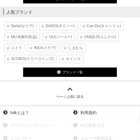
人気ブランド
Seria(セリア)
DAISO(ダイソー)
Can Do(キャンドゥ)
MUJI(無印良品)
GU(ジーユー)
UNIQLO(ユニクロ)
ニトリ
IKEA(イケア)
しまむら
3COINS(スリーコインズ)
カインズ
ブランド一覧
ページ上部に戻る
folkとは？
利用規約
プライバシーポリシー
特定商取引法
ロゴ/バナー
メルマガ配信設定