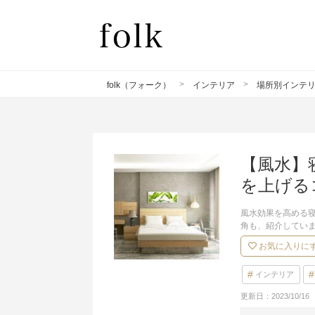
folk（フォーク）
インテリア
場所別インテ
【風水】
を上げる
風水効果を高める
角も、紹介してい
お気に入りに
インテリア
更新日：
2023/10/16