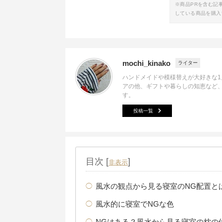
※商品PRを含む記
している商品を購入
mochi_kinako
ライター
ハンドメイドや模様替えが大好きな
アの他、ギフトや暮らしの知恵など
す。
投稿一覧
目次
[
]
非表示
風水の観点から見る寝室のNG配置と
風水的に寝室でNGな色
NGはある？風水から見る寝室の枕の