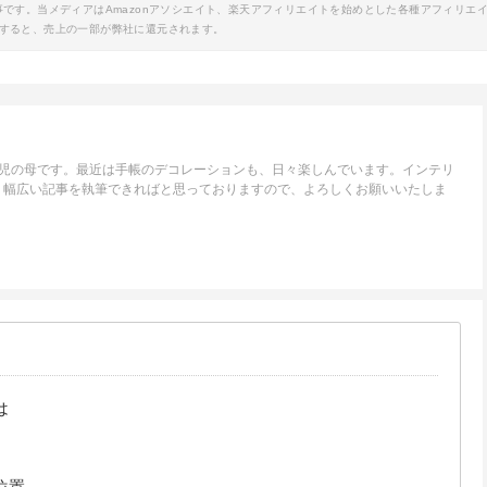
事です。当メディアはAmazonアソシエイト、楽天アフィリエイトを始めとした各種アフィリエ
すると、売上の一部が弊社に還元されます。
1児の母です。最近は手帳のデコレーションも、日々楽しんでいます。インテリ
、幅広い記事を執筆できればと思っておりますので、よろしくお願いいたしま
は
位置