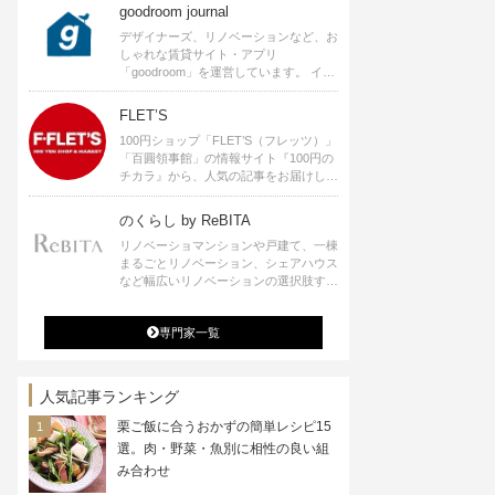
goodroom journal
デザイナーズ、リノベーションなど、お
しゃれな賃貸サイト・アプリ
「goodroom」を運営しています。 イン
テリアや、ひとり暮らし、ふたり暮らし
のアイディアなど、賃貸でも自分らしい
FLET’S
暮らしを楽しむためのヒントをお届けし
100円ショップ「FLET’S（フレッツ）」
ます。
「百圓領事館」の情報サイト『100円の
チカラ』から、人気の記事をお届けしま
す。
のくらし by ReBITA
リノベーショマンションや戸建て、一棟
まるごとリノベーション、シェアハウス
など幅広いリノベーションの選択肢すべ
てが揃うリビタ。ホテル・ワークラウン
ジ・シェアスペースなど、「住む」だけ
専門家一覧
ではなく「働く」「遊ぶ」「学ぶ」「旅
する」といった領域でも、暮らしや生き
方を楽しく豊かにする様々なプロジェク
トを手掛けています。
人気記事ランキング
栗ご飯に合うおかずの簡単レシピ15
選。肉・野菜・魚別に相性の良い組
み合わせ