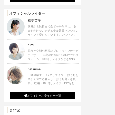
オフィシャルライター
柳美菜子
家具から雑貨まで全てを手作りし、 お
金をかけないナチュラル賃貸マンション
ライフを楽しんでいます。 ハンドメイ
ド雑貨やインテリアに関する著書も出
版、また様々なメディアでも執筆してい
rumi
ます。
思考と空間の整理のプロ・ライフオーガ
ナイザー 自宅の収納方法やDIYでのリ
フォーム、100均リメイクなどをSNSで
公開中。 収納やリメイク、インテリア
の記事の執筆、雑誌・WEBサイトへレ
natsume
シピ提供、店舗プロデュース 2016年９
一級建築士 DIYクリエイター おうちを
月に宝島社より【Rumiのおうち時間を
楽しく育てる暮らし「おうち育」を提
楽しむインテリア】を出版しました。
案。 収納・100均リメイク・DIYなどお
うちに関する楽しいアイディアをSNSで
発信中。 著書 なつめさんちの新しい
オフィシャルライター一覧
のになつかしいアンティークな部屋つく
り 雑誌掲載・TV出演・コラム執筆・
空間プロデュースなど
専門家