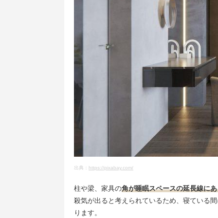
出典：
https://pixabay.com/
柱や梁、家具の
角が睡眠スペースの延長線にあ
殺気が出ると考えられているため、寝ている間
ります。