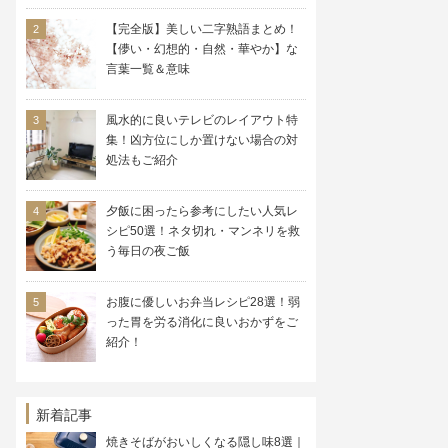
【完全版】美しい二字熟語まとめ！
【儚い・幻想的・自然・華やか】な
言葉一覧＆意味
風水的に良いテレビのレイアウト特
集！凶方位にしか置けない場合の対
処法もご紹介
夕飯に困ったら参考にしたい人気レ
シピ50選！ネタ切れ・マンネリを救
う毎日の夜ご飯
お腹に優しいお弁当レシピ28選！弱
った胃を労る消化に良いおかずをご
紹介！
新着記事
焼きそばがおいしくなる隠し味8選｜