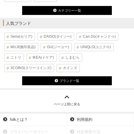
カテゴリー一覧
人気ブランド
Seria(セリア)
DAISO(ダイソー)
Can Do(キャンドゥ)
MUJI(無印良品)
GU(ジーユー)
UNIQLO(ユニクロ)
ニトリ
IKEA(イケア)
しまむら
3COINS(スリーコインズ)
カインズ
ブランド一覧
ページ上部に戻る
folkとは？
利用規約
プライバシーポリシー
特定商取引法