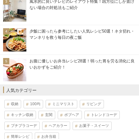
風水的に良いテレビのレイアウト特集！凶方位にしか置け
ない場合の対処法もご紹介
夕飯に困ったら参考にしたい人気レシピ50選！ネタ切れ・
マンネリを救う毎日の夜ご飯
お腹に優しいお弁当レシピ28選！弱った胃を労る消化に良
いおかずをご紹介！
人気カテゴリー
収納
100均
ミニマリスト
リビング
キッチン収納
玄関
ボブヘア
トレンドコーデ
プチプラコーデ
ヘアカラー
お菓子・スイーツ
簡単レシピ
お弁当箱