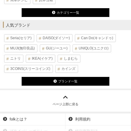
簡単レシピ
お弁当箱
カテゴリー一覧
人気ブランド
Seria(セリア)
DAISO(ダイソー)
Can Do(キャンドゥ)
MUJI(無印良品)
GU(ジーユー)
UNIQLO(ユニクロ)
ニトリ
IKEA(イケア)
しまむら
3COINS(スリーコインズ)
カインズ
ブランド一覧
ページ上部に戻る
folkとは？
利用規約