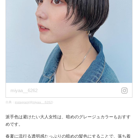
miyaa__6262
出典：
instagram(@miyaa__6262)
派手色は避けたい大人女性は、暗めのグレージュカラーもおすす
めです。
春夏に流行る透明感たっぷりの暗めの髪色にすることで、落ち着