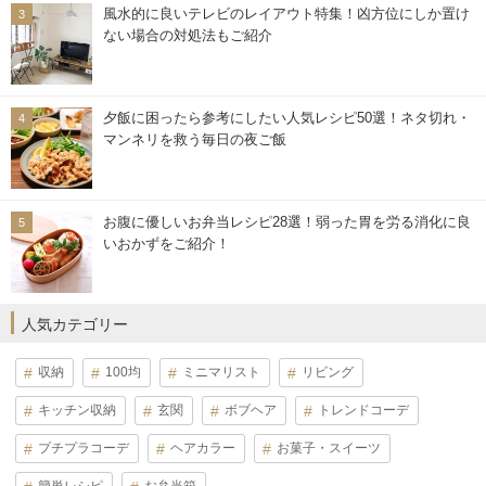
風水的に良いテレビのレイアウト特集！凶方位にしか置け
ない場合の対処法もご紹介
夕飯に困ったら参考にしたい人気レシピ50選！ネタ切れ・
マンネリを救う毎日の夜ご飯
お腹に優しいお弁当レシピ28選！弱った胃を労る消化に良
いおかずをご紹介！
人気カテゴリー
収納
100均
ミニマリスト
リビング
キッチン収納
玄関
ボブヘア
トレンドコーデ
プチプラコーデ
ヘアカラー
お菓子・スイーツ