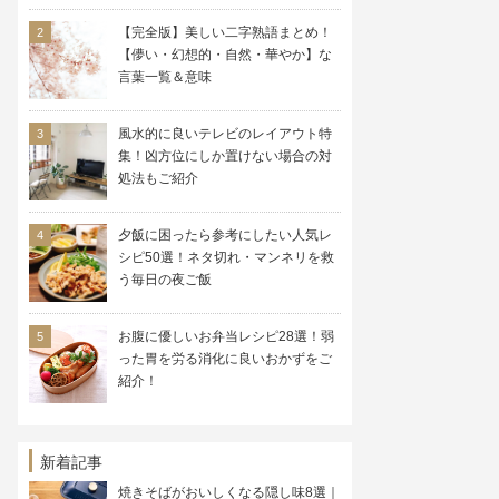
【完全版】美しい二字熟語まとめ！
【儚い・幻想的・自然・華やか】な
言葉一覧＆意味
風水的に良いテレビのレイアウト特
集！凶方位にしか置けない場合の対
処法もご紹介
夕飯に困ったら参考にしたい人気レ
シピ50選！ネタ切れ・マンネリを救
う毎日の夜ご飯
お腹に優しいお弁当レシピ28選！弱
った胃を労る消化に良いおかずをご
紹介！
新着記事
焼きそばがおいしくなる隠し味8選｜