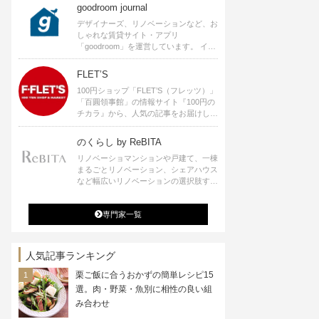
goodroom journal
デザイナーズ、リノベーションなど、お
しゃれな賃貸サイト・アプリ
「goodroom」を運営しています。 イン
テリアや、ひとり暮らし、ふたり暮らし
のアイディアなど、賃貸でも自分らしい
FLET’S
暮らしを楽しむためのヒントをお届けし
100円ショップ「FLET’S（フレッツ）」
ます。
「百圓領事館」の情報サイト『100円の
チカラ』から、人気の記事をお届けしま
す。
のくらし by ReBITA
リノベーショマンションや戸建て、一棟
まるごとリノベーション、シェアハウス
など幅広いリノベーションの選択肢すべ
てが揃うリビタ。ホテル・ワークラウン
ジ・シェアスペースなど、「住む」だけ
専門家一覧
ではなく「働く」「遊ぶ」「学ぶ」「旅
する」といった領域でも、暮らしや生き
方を楽しく豊かにする様々なプロジェク
トを手掛けています。
人気記事ランキング
栗ご飯に合うおかずの簡単レシピ15
選。肉・野菜・魚別に相性の良い組
み合わせ