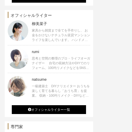
オフィシャルライター
柳美菜子
家具から雑貨まで全てを手作りし、 お
金をかけないナチュラル賃貸マンション
ライフを楽しんでいます。 ハンドメイ
ド雑貨やインテリアに関する著書も出
版、また様々なメディアでも執筆してい
rumi
ます。
思考と空間の整理のプロ・ライフオーガ
ナイザー 自宅の収納方法やDIYでのリ
フォーム、100均リメイクなどをSNSで
公開中。 収納やリメイク、インテリア
の記事の執筆、雑誌・WEBサイトへレ
natsume
シピ提供、店舗プロデュース 2016年９
一級建築士 DIYクリエイター おうちを
月に宝島社より【Rumiのおうち時間を
楽しく育てる暮らし「おうち育」を提
楽しむインテリア】を出版しました。
案。 収納・100均リメイク・DIYなどお
うちに関する楽しいアイディアをSNSで
発信中。 著書 なつめさんちの新しい
オフィシャルライター一覧
のになつかしいアンティークな部屋つく
り 雑誌掲載・TV出演・コラム執筆・
空間プロデュースなど
専門家