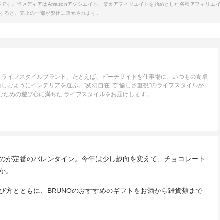
事です。当メディアはAmazonアソシエイト、楽天アフィリエイトを始めとした各種アフィリエ
すると、売上の一部が弊社に還元されます。
、ライフスタイルブランド。たとえば、ビーチサイドを仕事場に、いつもの食卓
しむようにインテリアを選ぶ。"変幻自在"で"愉しさ重視"のライフスタイルが
しむための遊び心に満ちた ライフスタイルをお届けします。
のが定番のバレンタイン。今年は少し趣向を変えて、チョコレート
か。
び方とともに、BRUNOのおすすめのギフトをお酒から雑貨類まで