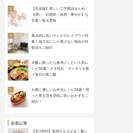
【完全版】美しい二字熟語まとめ！
【儚い・幻想的・自然・華やか】な
言葉一覧＆意味
風水的に良いテレビのレイアウト特
集！凶方位にしか置けない場合の対
処法もご紹介
夕飯に困ったら参考にしたい人気レ
シピ50選！ネタ切れ・マンネリを救
う毎日の夜ご飯
お腹に優しいお弁当レシピ28選！弱
った胃を労る消化に良いおかずをご
紹介！
新着記事
【3COINS】気持ちも上がる！春に