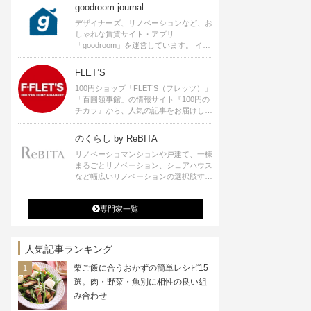
goodroom journal
デザイナーズ、リノベーションなど、お
しゃれな賃貸サイト・アプリ
「goodroom」を運営しています。 イン
テリアや、ひとり暮らし、ふたり暮らし
のアイディアなど、賃貸でも自分らしい
FLET’S
暮らしを楽しむためのヒントをお届けし
100円ショップ「FLET’S（フレッツ）」
ます。
「百圓領事館」の情報サイト『100円の
チカラ』から、人気の記事をお届けしま
す。
のくらし by ReBITA
リノベーショマンションや戸建て、一棟
まるごとリノベーション、シェアハウス
など幅広いリノベーションの選択肢すべ
てが揃うリビタ。ホテル・ワークラウン
ジ・シェアスペースなど、「住む」だけ
専門家一覧
ではなく「働く」「遊ぶ」「学ぶ」「旅
する」といった領域でも、暮らしや生き
方を楽しく豊かにする様々なプロジェク
トを手掛けています。
人気記事ランキング
栗ご飯に合うおかずの簡単レシピ15
選。肉・野菜・魚別に相性の良い組
み合わせ