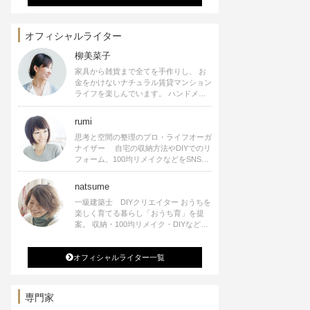
オフィシャルライター
柳美菜子
家具から雑貨まで全てを手作りし、 お
金をかけないナチュラル賃貸マンション
ライフを楽しんでいます。 ハンドメイ
ド雑貨やインテリアに関する著書も出
版、また様々なメディアでも執筆してい
rumi
ます。
思考と空間の整理のプロ・ライフオーガ
ナイザー 自宅の収納方法やDIYでのリ
フォーム、100均リメイクなどをSNSで
公開中。 収納やリメイク、インテリア
の記事の執筆、雑誌・WEBサイトへレ
natsume
シピ提供、店舗プロデュース 2016年９
一級建築士 DIYクリエイター おうちを
月に宝島社より【Rumiのおうち時間を
楽しく育てる暮らし「おうち育」を提
楽しむインテリア】を出版しました。
案。 収納・100均リメイク・DIYなどお
うちに関する楽しいアイディアをSNSで
発信中。 著書 なつめさんちの新しい
オフィシャルライター一覧
のになつかしいアンティークな部屋つく
り 雑誌掲載・TV出演・コラム執筆・
空間プロデュースなど
専門家