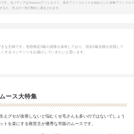
事です。当メディアはAmazonアソシエイト、楽天アフィリエイトを始めとした各種アフィリエ
すると、売上の一部が弊社に還元されます。
きな主婦です。色彩検定3級の資格を保有しており、現在2級合格を目指して
しくするコンテンツをお届けしていきたいと思います。
ムース大特集
生えグセが改善しないと悩むくせ毛さんも多いのではないでしょう
ットを楽にする救世主が優秀な市販のムースです。