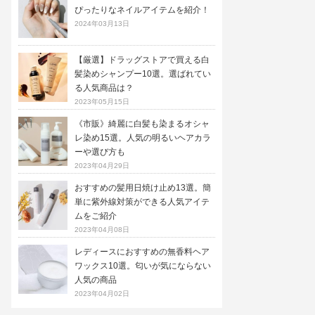
ぴったりなネイルアイテムを紹介！
2024年03月13日
【厳選】ドラッグストアで買える白
髪染めシャンプー10選。選ばれてい
る人気商品は？
2023年05月15日
《市販》綺麗に白髪も染まるオシャ
レ染め15選。人気の明るいヘアカラ
ーや選び方も
2023年04月29日
おすすめの髪用日焼け止め13選。簡
単に紫外線対策ができる人気アイテ
ムをご紹介
2023年04月08日
レディースにおすすめの無香料ヘア
ワックス10選。匂いが気にならない
人気の商品
2023年04月02日