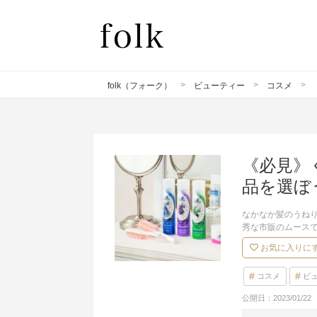
folk（フォーク）
ビューティー
コスメ
《必見》
品を選ぼ
なかなか髪のうね
秀な市販のムース
お気に入りに
コスメ
ビ
公開日：
2023/01/22