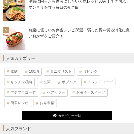
夕飯に困ったら参考にしたい人気レシピ50選！ネタ切れ・
マンネリを救う毎日の夜ご飯
お腹に優しいお弁当レシピ28選！弱った胃を労る消化に良
いおかずをご紹介！
人気カテゴリー
収納
100均
ミニマリスト
リビング
キッチン収納
玄関
ボブヘア
トレンドコーデ
プチプラコーデ
ヘアカラー
お菓子・スイーツ
簡単レシピ
お弁当箱
カテゴリー一覧
人気ブランド