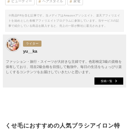
ビューティー
ヘアスタイル
家電
※商品PRを含む記事です。当メディアはAmazonアソシエイト、楽天アフィリエイ
トを始めとした各種アフィリエイトプログラムに参加しています。当サービスの記
事で紹介している商品を購入すると、売上の一部が弊社に還元されます。
ライター
yu__ka
ファッション・旅行・スイーツが大好きな主婦です。色彩検定3級の資格を
保有しており、現在2級合格を目指して勉強中。毎日の生活をちょっぴり楽
しくするコンテンツをお届けしていきたいと思います。
投稿一覧
くせ毛におすすめの人気ブラシアイロン特