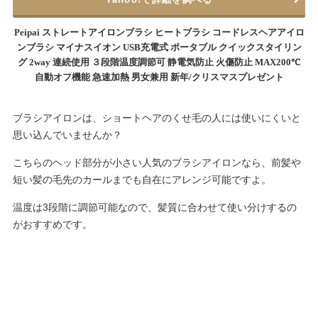
Peipai ストレートアイロンブラシ ヒートブラシ コードレスヘアアイロ
ンブラシ マイナスイオン USB充電式 ポータブル クイックスタイリン
グ 2way 連続使用 ３段階温度調節可 静電気防止 火傷防止 MAX200℃
自動オフ機能 急速加熱 男女兼用 新年/クリスマスプレゼント
ブラシアイロンは、ショートヘアのくせ毛の人には使いにくいと
思い込んでいませんか？
こちらのヘッド部分が小さい人気のブラシアイロンなら、前髪や
短い髪の毛先のカールまでも自在にアレンジ可能ですよ。
温度は3段階に調節可能なので、髪質に合わせて使い分けするの
がおすすめです。