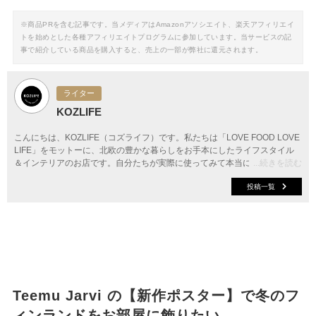
※商品PRを含む記事です。当メディアはAmazonアソシエイト、楽天アフィリエイ
トを始めとした各種アフィリエイトプログラムに参加しています。当サービスの記
事で紹介している商品を購入すると、売上の一部が弊社に還元されます。
ライター
KOZLIFE
こんにちは、KOZLIFE（コズライフ）です。私たちは「LOVE FOOD LOVE
LIFE」をモットーに、北欧の豊かな暮らしをお手本にしたライフスタイル
＆インテリアのお店です。自分たちが実際に使ってみて本当に「良い！」と
...続きを読む
思ったモノをセレクト。日々の暮らしに取り入れやすいアイテムを揃えてい
投稿一覧
ます。
Teemu Jarvi の【新作ポスター】で冬のフ
ィンランドをお部屋に飾りたい。