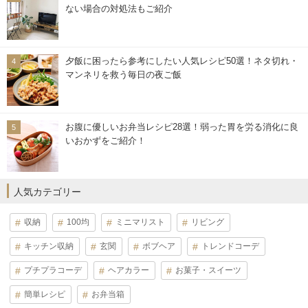
ない場合の対処法もご紹介
夕飯に困ったら参考にしたい人気レシピ50選！ネタ切れ・
マンネリを救う毎日の夜ご飯
お腹に優しいお弁当レシピ28選！弱った胃を労る消化に良
いおかずをご紹介！
人気カテゴリー
収納
100均
ミニマリスト
リビング
キッチン収納
玄関
ボブヘア
トレンドコーデ
プチプラコーデ
ヘアカラー
お菓子・スイーツ
簡単レシピ
お弁当箱