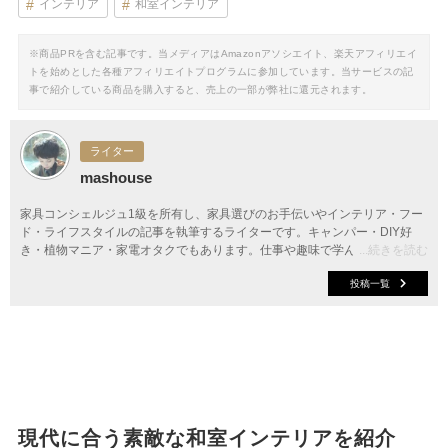
インテリア
和室インテリア
※商品PRを含む記事です。当メディアはAmazonアソシエイト、楽天アフィリエイ
トを始めとした各種アフィリエイトプログラムに参加しています。当サービスの記
事で紹介している商品を購入すると、売上の一部が弊社に還元されます。
ライター
mashouse
家具コンシェルジュ1級を所有し、家具選びのお手伝いやインテリア・フー
ド・ライフスタイルの記事を執筆するライターです。キャンパー・DIY好
き・植物マニア・家電オタクでもあります。仕事や趣味で学んだことをいか
...続きを読む
し、楽しくてちょっと役立つ情報を発信中。
投稿一覧
現代に合う素敵な和室インテリアを紹介