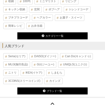
収納
100均
ミニマリスト
リビング
キッチン収納
玄関
ボブヘア
トレンドコーデ
プチプラコーデ
ヘアカラー
お菓子・スイーツ
簡単レシピ
お弁当箱
カテゴリー一覧
人気ブランド
Seria(セリア)
DAISO(ダイソー)
Can Do(キャンドゥ)
MUJI(無印良品)
GU(ジーユー)
UNIQLO(ユニクロ)
ニトリ
IKEA(イケア)
しまむら
3COINS(スリーコインズ)
カインズ
ブランド一覧