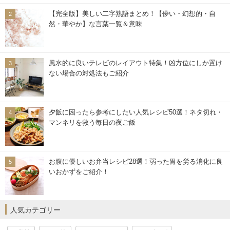
【完全版】美しい二字熟語まとめ！【儚い・幻想的・自
然・華やか】な言葉一覧＆意味
風水的に良いテレビのレイアウト特集！凶方位にしか置け
ない場合の対処法もご紹介
夕飯に困ったら参考にしたい人気レシピ50選！ネタ切れ・
マンネリを救う毎日の夜ご飯
お腹に優しいお弁当レシピ28選！弱った胃を労る消化に良
いおかずをご紹介！
人気カテゴリー