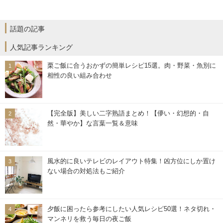
話題の記事
人気記事ランキング
栗ご飯に合うおかずの簡単レシピ15選。肉・野菜・魚別に
相性の良い組み合わせ
【完全版】美しい二字熟語まとめ！【儚い・幻想的・自
然・華やか】な言葉一覧＆意味
風水的に良いテレビのレイアウト特集！凶方位にしか置け
ない場合の対処法もご紹介
夕飯に困ったら参考にしたい人気レシピ50選！ネタ切れ・
マンネリを救う毎日の夜ご飯