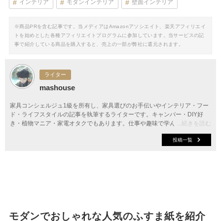
インテリア
モダンインテリア
壁面インテリア
※商品PRを含む記事です。当メディアはAmazonアソシエイト、楽天アフィリエイ
トを始めとした各種アフィリエイトプログラムに参加しています。当サービスの記
事で紹介している商品を購入すると、売上の一部が弊社に還元されます。
ライター
mashouse
家具コンシェルジュ1級を所有し、家具選びのお手伝いやインテリア・フー
ド・ライフスタイルの記事を執筆するライターです。キャンパー・DIY好
き・植物マニア・家電オタクでもあります。仕事や趣味で学んだことをいか
...続きを読む
し、楽しくてちょっと役立つ情報を発信中。
投稿一覧
モダンでおしゃれな人気のふすま紙を紹介