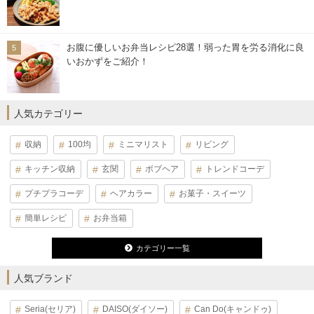
お腹に優しいお弁当レシピ28選！弱った胃を労る消化に良
いおかずをご紹介！
人気カテゴリー
収納
100均
ミニマリスト
リビング
キッチン収納
玄関
ボブヘア
トレンドコーデ
プチプラコーデ
ヘアカラー
お菓子・スイーツ
簡単レシピ
お弁当箱
カテゴリー一覧
人気ブランド
Seria(セリア)
DAISO(ダイソー)
Can Do(キャンドゥ)