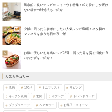
風水的に良いテレビのレイアウト特集！凶方位にしか置け
ない場合の対処法もご紹介
夕飯に困ったら参考にしたい人気レシピ50選！ネタ切れ・
マンネリを救う毎日の夜ご飯
お腹に優しいお弁当レシピ28選！弱った胃を労る消化に良
いおかずをご紹介！
人気カテゴリー
収納
100均
ミニマリスト
リビング
キッチン収納
玄関
ボブヘア
トレンドコーデ
プチプラコーデ
ヘアカラー
お菓子・スイーツ