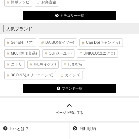
簡単レシピ
お弁当箱
カテゴリー一覧
人気ブランド
Seria(セリア)
DAISO(ダイソー)
Can Do(キャンドゥ)
MUJI(無印良品)
GU(ジーユー)
UNIQLO(ユニクロ)
ニトリ
IKEA(イケア)
しまむら
3COINS(スリーコインズ)
カインズ
ブランド一覧
ページ上部に戻る
folkとは？
利用規約