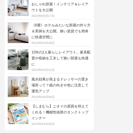
おしゃれ部屋！インテリア＆レイア
ウトを大公開
2023年05月17日
《6畳》ホテルみたいな部屋の作り方
＆実例を大公開。狭い賃貸でも簡単
に快適空間に
2023年04月28日
1DKの2人暮らしレイアウト。家具配
置や収納を工夫して狭い部屋も快適
に
2023年04月21日
風水効果が高まるドレッサーの置き
場所って？鏡の向きや色に注意して
運気アップ
2023年04月08日
【しまむら】ニオイの原因を抑えて
くれる！機能性抜群のタンクトップ
インナー
2023年04月06日