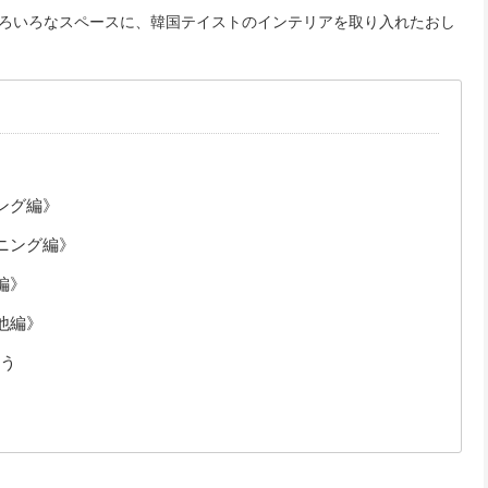
ろいろなスペースに、韓国テイストのインテリアを取り入れたおし
ング編》
ニング編》
編》
他編》
う