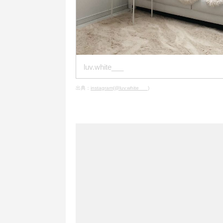
luv.white___
出典：
instagram(@luv.white___)