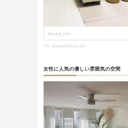
haruna_rncr
出典：
instagram(@haruna_rncr)
女性に人気の優しい雰囲気の空間