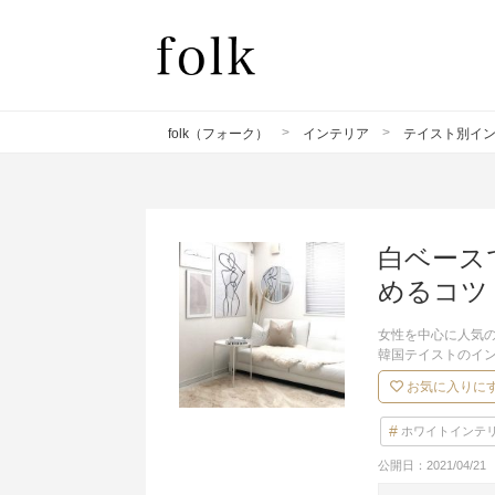
folk（フォーク）
インテリア
テイスト別イ
白ベース
めるコツ
女性を中心に人気
韓国テイストのイ
お気に入りに
ホワイトインテ
公開日：
2021/04/21