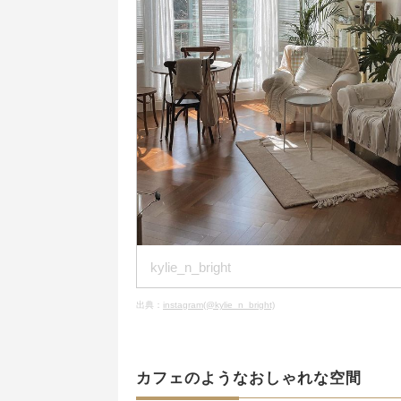
kylie_n_bright
出典：
instagram(@kylie_n_bright)
カフェのようなおしゃれな空間