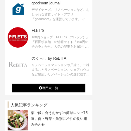
goodroom journal
デザイナーズ、リノベーションなど、お
しゃれな賃貸サイト・アプリ
「goodroom」を運営しています。 イン
テリアや、ひとり暮らし、ふたり暮らし
のアイディアなど、賃貸でも自分らしい
FLET’S
暮らしを楽しむためのヒントをお届けし
100円ショップ「FLET’S（フレッツ）」
ます。
「百圓領事館」の情報サイト『100円の
チカラ』から、人気の記事をお届けしま
す。
のくらし by ReBITA
リノベーショマンションや戸建て、一棟
まるごとリノベーション、シェアハウス
など幅広いリノベーションの選択肢すべ
てが揃うリビタ。ホテル・ワークラウン
ジ・シェアスペースなど、「住む」だけ
専門家一覧
ではなく「働く」「遊ぶ」「学ぶ」「旅
する」といった領域でも、暮らしや生き
方を楽しく豊かにする様々なプロジェク
トを手掛けています。
人気記事ランキング
栗ご飯に合うおかずの簡単レシピ15
選。肉・野菜・魚別に相性の良い組
み合わせ