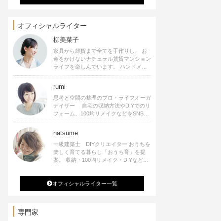
オフィシャルライター
柳美菜子
家具から雑貨まで全てを手作りし、 お
金をかけないナチュラル賃貸マンション
ライフを楽しんでいます。 ハンドメイ
ド雑貨やインテリアに関する著書も出
版、また様々なメディアでも執筆してい
rumi
ます。
思考と空間の整理のプロ・ライフオーガ
ナイザー 自宅の収納方法やDIYでのリ
フォーム、100均リメイクなどをSNSで
公開中。 収納やリメイク、インテリア
の記事の執筆、雑誌・WEBサイトへレ
natsume
シピ提供、店舗プロデュース 2016年９
一級建築士 DIYクリエイター おうちを
月に宝島社より【Rumiのおうち時間を
楽しく育てる暮らし「おうち育」を提
楽しむインテリア】を出版しました。
案。 収納・100均リメイク・DIYなどお
うちに関する楽しいアイディアをSNSで
発信中。 著書 なつめさんちの新しい
オフィシャルライター一覧
のになつかしいアンティークな部屋つく
り 雑誌掲載・TV出演・コラム執筆・
空間プロデュースなど
専門家