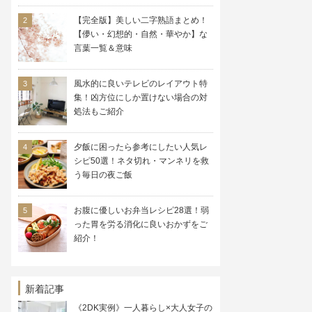
【完全版】美しい二字熟語まとめ！
【儚い・幻想的・自然・華やか】な
言葉一覧＆意味
風水的に良いテレビのレイアウト特
集！凶方位にしか置けない場合の対
処法もご紹介
夕飯に困ったら参考にしたい人気レ
シピ50選！ネタ切れ・マンネリを救
う毎日の夜ご飯
お腹に優しいお弁当レシピ28選！弱
った胃を労る消化に良いおかずをご
紹介！
新着記事
《2DK実例》一人暮らし×大人女子の