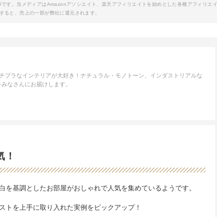
事です。当メディアはAmazonアソシエイト、楽天アフィリエイトを始めとした各種アフィリエ
すると、売上の一部が弊社に還元されます。
プチプラなインテリアが大好き！ナチュラル・モノトーン、インダストリアルな
をみなさんにお届けします。
気！
白を基調としたお部屋がおしゃれで人気を集めているようです。
ストを上手に取り入れた実例をピックアップ！