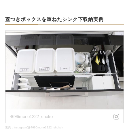
蓋つきボックスを重ねたシンク下収納実例
4696mono1222_shoko
出典：
instagram(@4696mono1222_shoko)