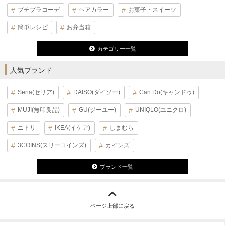
プチプラコーデ
ヘアカラー
お菓子・スイーツ
簡単レシピ
お弁当箱
カテゴリー一覧
人気ブランド
Seria(セリア)
DAISO(ダイソー)
Can Do(キャンドゥ)
MUJI(無印良品)
GU(ジーユー)
UNIQLO(ユニクロ)
ニトリ
IKEA(イケア)
しまむら
3COINS(スリーコインズ)
カインズ
ブランド一覧
ページ上部に戻る