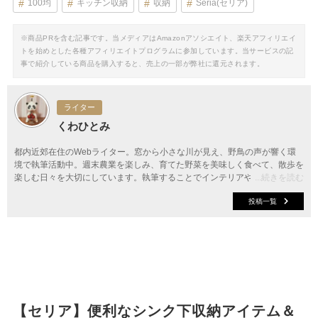
100均
キッチン収納
収納
Seria(セリア)
※商品PRを含む記事です。当メディアはAmazonアソシエイト、楽天アフィリエイ
トを始めとした各種アフィリエイトプログラムに参加しています。当サービスの記
事で紹介している商品を購入すると、売上の一部が弊社に還元されます。
ライター
くわひとみ
都内近郊在住のWebライター。窓から小さな川が見え、野鳥の声が響く環
境で執筆活動中。週末農業を楽しみ、育てた野菜を美味しく食べて、散歩を
楽しむ日々を大切にしています。執筆することでインテリアやファッショ
...続きを読む
ン、料理など、新しい情報やアイデアを知り、お伝えできることに幸せを感
投稿一覧
じています。
【セリア】便利なシンク下収納アイテム＆