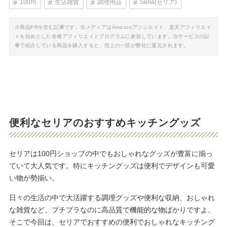
100均
生活雑貨
調理用品
Seria(セリア)
※商品PRを含む記事です。当メディアはAmazonアソシエイト、楽天アフィリエイ
トを始めとした各種アフィリエイトプログラムに参加しています。当サービスの記
事で紹介している商品を購入すると、売上の一部が弊社に還元されます。
便利なセリアのおすすめキッチングッズ
セリアは100円ショップの中でもおしゃれなグッズが豊富に揃っ
ていて大人気です。特にキッチングッズは便利でデザインも可愛
い物が勢揃い。
日々の生活の中で大活躍する調理グッズや便利な収納、おしゃれ
な雑貨など、プチプラなのに高品質で機能的な物ばかりですよ。
そこで今回は、セリアでおすすめの便利でおしゃれなキッチング