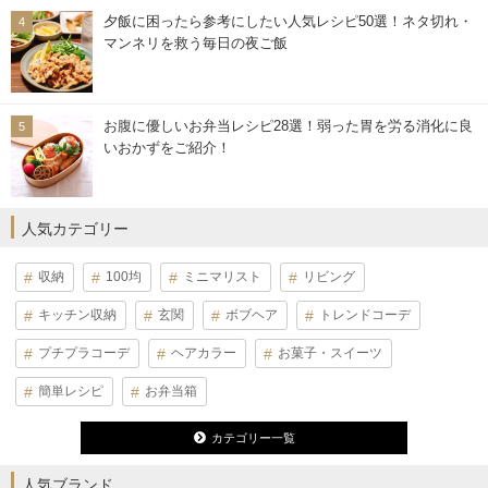
夕飯に困ったら参考にしたい人気レシピ50選！ネタ切れ・
マンネリを救う毎日の夜ご飯
お腹に優しいお弁当レシピ28選！弱った胃を労る消化に良
いおかずをご紹介！
人気カテゴリー
収納
100均
ミニマリスト
リビング
キッチン収納
玄関
ボブヘア
トレンドコーデ
プチプラコーデ
ヘアカラー
お菓子・スイーツ
簡単レシピ
お弁当箱
カテゴリー一覧
人気ブランド