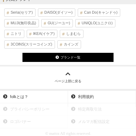
Seria(セリア)
DAISO(ダイソー)
Can Do(キャンドゥ)
MUJI(無印良品)
GU(ジーユー)
UNIQLO(ユニクロ)
ニトリ
IKEA(イケア)
しまむら
3COINS(スリーコインズ)
カインズ
ブランド一覧
ページ上部に戻る
folkとは？
利用規約
プライバシーポリシー
特定商取引法
ロゴ/バナー
メルマガ配信設定
© mattrz All rights reserved.