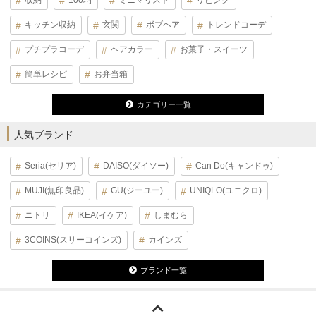
収納
100均
ミニマリスト
リビング
キッチン収納
玄関
ボブヘア
トレンドコーデ
プチプラコーデ
ヘアカラー
お菓子・スイーツ
簡単レシピ
お弁当箱
カテゴリー一覧
人気ブランド
Seria(セリア)
DAISO(ダイソー)
Can Do(キャンドゥ)
MUJI(無印良品)
GU(ジーユー)
UNIQLO(ユニクロ)
ニトリ
IKEA(イケア)
しまむら
3COINS(スリーコインズ)
カインズ
ブランド一覧