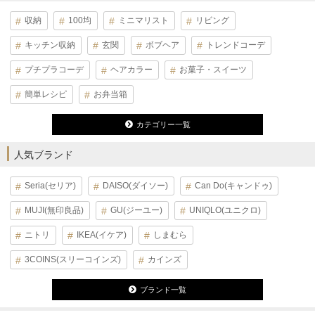
収納
100均
ミニマリスト
リビング
キッチン収納
玄関
ボブヘア
トレンドコーデ
プチプラコーデ
ヘアカラー
お菓子・スイーツ
簡単レシピ
お弁当箱
カテゴリー一覧
人気ブランド
Seria(セリア)
DAISO(ダイソー)
Can Do(キャンドゥ)
MUJI(無印良品)
GU(ジーユー)
UNIQLO(ユニクロ)
ニトリ
IKEA(イケア)
しまむら
3COINS(スリーコインズ)
カインズ
ブランド一覧