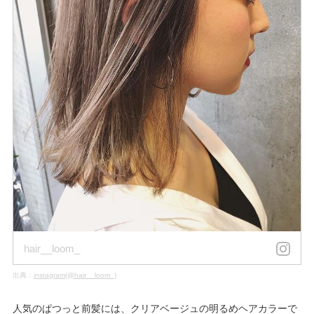
hair__loom_
出典：
instagram(@hair__loom_)
人気のぱつっと前髪には、クリアベージュの明るめヘアカラーで