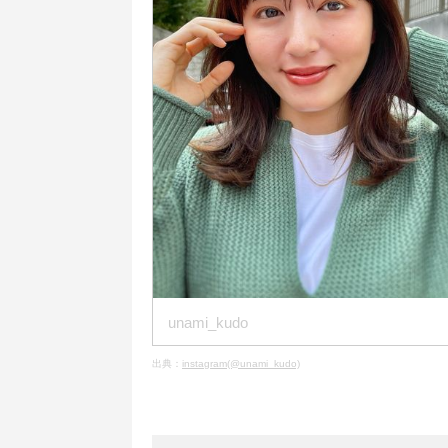
unami_kudo
出典：
instagram(@unami_kudo)