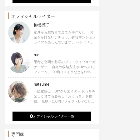
オフィシャルライター
柳美菜子
家具から雑貨まで全てを手作りし、 お
金をかけないナチュラル賃貸マンション
ライフを楽しんでいます。 ハンドメイ
ド雑貨やインテリアに関する著書も出
版、また様々なメディアでも執筆してい
rumi
ます。
思考と空間の整理のプロ・ライフオーガ
ナイザー 自宅の収納方法やDIYでのリ
フォーム、100均リメイクなどをSNSで
公開中。 収納やリメイク、インテリア
の記事の執筆、雑誌・WEBサイトへレ
natsume
シピ提供、店舗プロデュース 2016年９
一級建築士 DIYクリエイター おうちを
月に宝島社より【Rumiのおうち時間を
楽しく育てる暮らし「おうち育」を提
楽しむインテリア】を出版しました。
案。 収納・100均リメイク・DIYなどお
うちに関する楽しいアイディアをSNSで
発信中。 著書 なつめさんちの新しい
オフィシャルライター一覧
のになつかしいアンティークな部屋つく
り 雑誌掲載・TV出演・コラム執筆・
空間プロデュースなど
専門家