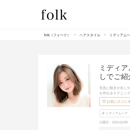
folk（フォーク）
ヘアスタイル
ミディアム
ミディア
しでご紹
毛先に動きが出し
を作れるテクニッ
お気に入りに
ミディアムヘア
公開日：
2021/12/30