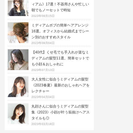
ィアム》17選！不器用さんや忙しい
朝でもノーセットで時短
2023年09月15日
ミディアムボブの簡単ヘアアレンジ
16選。オフィスから結婚式までシー
ン別のおすすめスタイル
2023年09月04日
【40代】くせ毛でも手入れが楽なミ
ディアムの髪型11選。簡単セットで
も小顔＆おしゃれに
2023年07月13日
大人女性に似合うミディアムの髪型
《2023春夏》最新のおしゃれヘアを
レクチャー
2023年04月04日
丸顔さんに似合うミディアムの髪型
集《2023》小顔が叶う垢抜けヘアス
タイルも◎
2023年03月18日