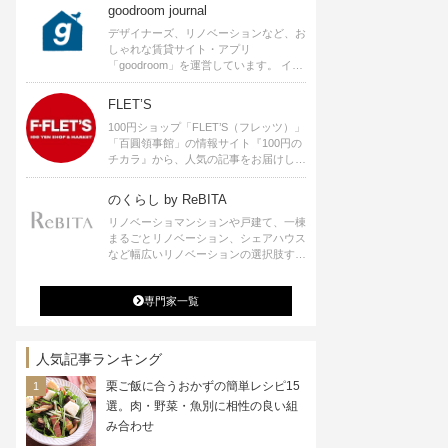
goodroom journal
デザイナーズ、リノベーションなど、お
しゃれな賃貸サイト・アプリ
「goodroom」を運営しています。 イン
テリアや、ひとり暮らし、ふたり暮らし
のアイディアなど、賃貸でも自分らしい
FLET’S
暮らしを楽しむためのヒントをお届けし
100円ショップ「FLET’S（フレッツ）」
ます。
「百圓領事館」の情報サイト『100円の
チカラ』から、人気の記事をお届けしま
す。
のくらし by ReBITA
リノベーショマンションや戸建て、一棟
まるごとリノベーション、シェアハウス
など幅広いリノベーションの選択肢すべ
てが揃うリビタ。ホテル・ワークラウン
ジ・シェアスペースなど、「住む」だけ
専門家一覧
ではなく「働く」「遊ぶ」「学ぶ」「旅
する」といった領域でも、暮らしや生き
方を楽しく豊かにする様々なプロジェク
トを手掛けています。
人気記事ランキング
栗ご飯に合うおかずの簡単レシピ15
選。肉・野菜・魚別に相性の良い組
み合わせ