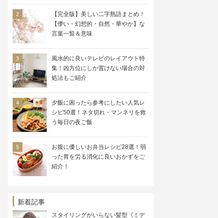
【完全版】美しい二字熟語まとめ！
【儚い・幻想的・自然・華やか】な
言葉一覧＆意味
風水的に良いテレビのレイアウト特
集！凶方位にしか置けない場合の対
処法もご紹介
夕飯に困ったら参考にしたい人気レ
シピ50選！ネタ切れ・マンネリを救
う毎日の夜ご飯
お腹に優しいお弁当レシピ28選！弱
った胃を労る消化に良いおかずをご
紹介！
新着記事
スタイリングがいらない髪型《ミデ