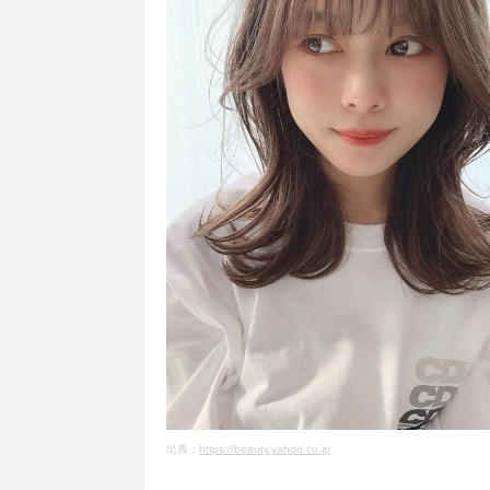
出典：
https://beauty.yahoo.co.jp