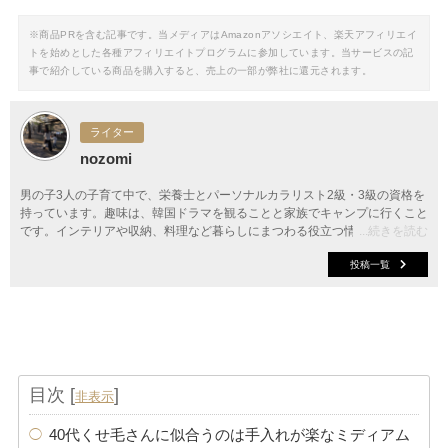
※商品PRを含む記事です。当メディアはAmazonアソシエイト、楽天アフィリエイ
トを始めとした各種アフィリエイトプログラムに参加しています。当サービスの記
事で紹介している商品を購入すると、売上の一部が弊社に還元されます。
ライター
nozomi
男の子3人の子育て中で、栄養士とパーソナルカラリスト2級・3級の資格を
持っています。趣味は、韓国ドラマを観ることと家族でキャンプに行くこと
です。インテリアや収納、料理など暮らしにまつわる役立つ情報をお届けし
...続きを読む
ます。
投稿一覧
目次
[
]
非表示
40代くせ毛さんに似合うのは手入れが楽なミディアム