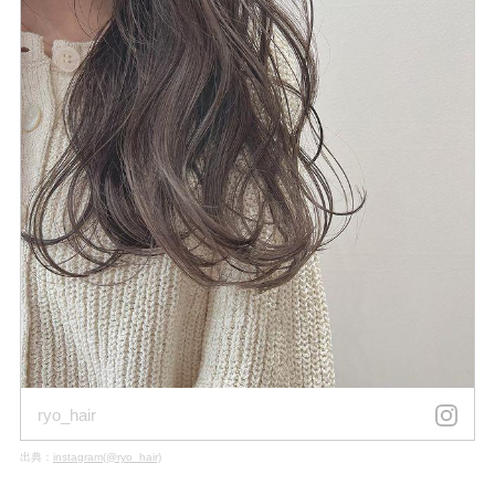
ryo_hair
出典：
instagram(@ryo_hair)