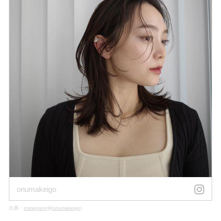
onumakeigo
出典：
instagram(@onumakeigo)