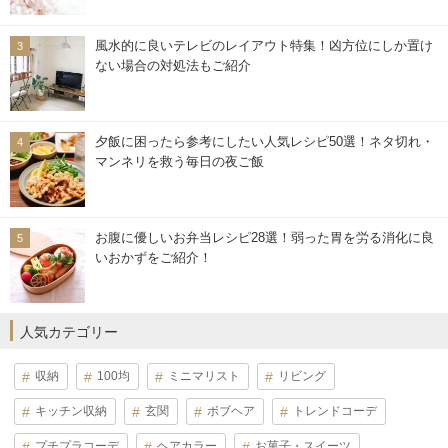
風水的に良いテレビのレイアウト特集！凶方位にしか置け
ない場合の対処法もご紹介
夕飯に困ったら参考にしたい人気レシピ50選！ネタ切れ・
マンネリを救う毎日の夜ご飯
お腹に優しいお弁当レシピ28選！弱った胃を労る消化に良
いおかずをご紹介！
人気カテゴリー
収納
100均
ミニマリスト
リビング
キッチン収納
玄関
ボブヘア
トレンドコーデ
プチプラコーデ
ヘアカラー
お菓子・スイーツ