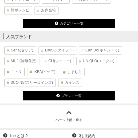
簡単レシピ
お弁当箱
カテゴリー一覧
人気ブランド
Seria(セリア)
DAISO(ダイソー)
Can Do(キャンドゥ)
MUJI(無印良品)
GU(ジーユー)
UNIQLO(ユニクロ)
ニトリ
IKEA(イケア)
しまむら
3COINS(スリーコインズ)
カインズ
ブランド一覧
ページ上部に戻る
folkとは？
利用規約