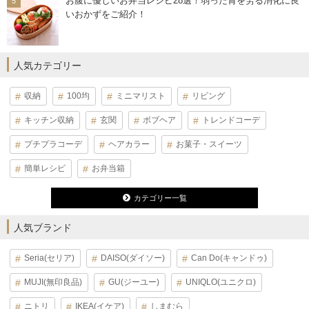
お腹に優しいお弁当レシピ28選！弱った胃を労る消化に良
いおかずをご紹介！
人気カテゴリー
収納
100均
ミニマリスト
リビング
キッチン収納
玄関
ボブヘア
トレンドコーデ
プチプラコーデ
ヘアカラー
お菓子・スイーツ
簡単レシピ
お弁当箱
カテゴリー一覧
人気ブランド
Seria(セリア)
DAISO(ダイソー)
Can Do(キャンドゥ)
MUJI(無印良品)
GU(ジーユー)
UNIQLO(ユニクロ)
ニトリ
IKEA(イケア)
しまむら