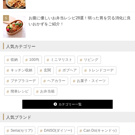
お腹に優しいお弁当レシピ28選！弱った胃を労る消化に良
いおかずをご紹介！
人気カテゴリー
収納
100均
ミニマリスト
リビング
キッチン収納
玄関
ボブヘア
トレンドコーデ
プチプラコーデ
ヘアカラー
お菓子・スイーツ
簡単レシピ
お弁当箱
カテゴリー一覧
人気ブランド
Seria(セリア)
DAISO(ダイソー)
Can Do(キャンドゥ)