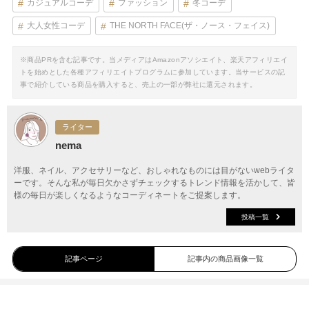
カジュアルコーデ
ファッション
冬コーデ
大人女性コーデ
THE NORTH FACE(ザ・ノース・フェイス)
※商品PRを含む記事です。当メディアはAmazonアソシエイト、楽天アフィリエイ
トを始めとした各種アフィリエイトプログラムに参加しています。当サービスの記
事で紹介している商品を購入すると、売上の一部が弊社に還元されます。
ライター
nema
洋服、ネイル、アクセサリーなど、おしゃれなものには目がないwebライタ
ーです。そんな私が毎日欠かさずチェックするトレンド情報を活かして、皆
様の毎日が楽しくなるようなコーディネートをご提案します。
投稿一覧
記事ページ
記事内の商品画像一覧