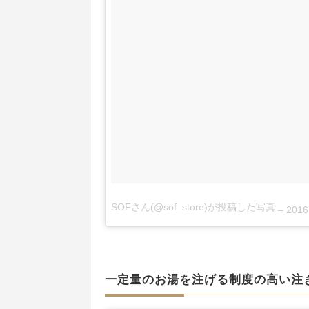
SOFさん(@sof_store)が投稿した写真
–
2016 10月 28 1
一定量のお湯を注げる制度の高い注