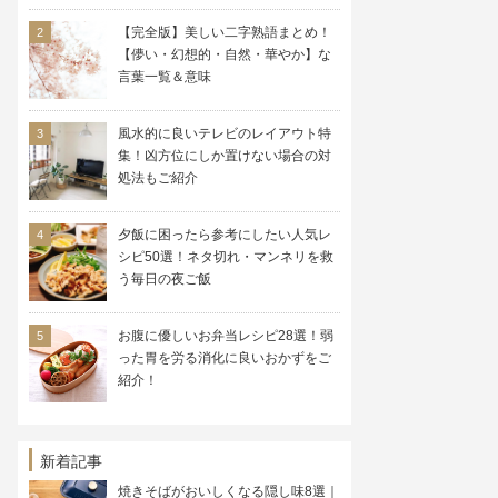
【完全版】美しい二字熟語まとめ！
【儚い・幻想的・自然・華やか】な
言葉一覧＆意味
風水的に良いテレビのレイアウト特
集！凶方位にしか置けない場合の対
処法もご紹介
夕飯に困ったら参考にしたい人気レ
シピ50選！ネタ切れ・マンネリを救
う毎日の夜ご飯
お腹に優しいお弁当レシピ28選！弱
った胃を労る消化に良いおかずをご
紹介！
新着記事
焼きそばがおいしくなる隠し味8選｜