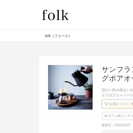
folk（フォーク）
サンフラ
グポアオ
温かい飲み物をいれ
タグポアオーバー
お気に入りに
カフェ風インテ
更新日：
2016/12/27