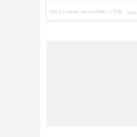
SOFさん(@sof_store)が投稿した写真
–
2016 9月 30 