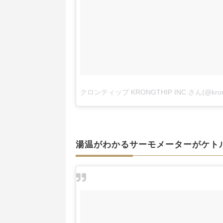
クロンティップ KRONGTHIP INC.さん(@kro
湯温がわかるサーモメーターがケト