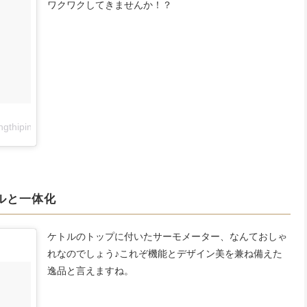
ワクワクしてきませんか！？
ngthipinc)が投稿した写真
–
2016 9月 10 7:33午後 PDT
ルと一体化
ケトルのトップに付いたサーモメーター、なんておしゃ
れなのでしょう♪これぞ機能とデザイン美を兼ね備えた
逸品と言えますね。