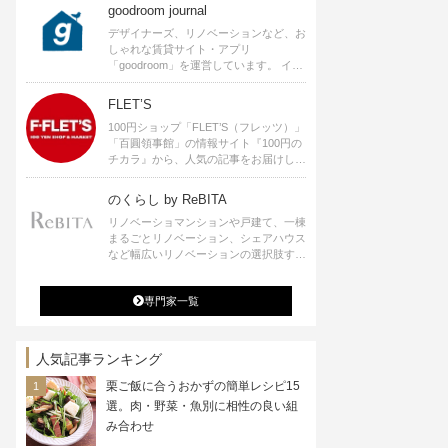
goodroom journal
デザイナーズ、リノベーションなど、お
しゃれな賃貸サイト・アプリ
「goodroom」を運営しています。 イン
テリアや、ひとり暮らし、ふたり暮らし
のアイディアなど、賃貸でも自分らしい
FLET’S
暮らしを楽しむためのヒントをお届けし
100円ショップ「FLET’S（フレッツ）」
ます。
「百圓領事館」の情報サイト『100円の
チカラ』から、人気の記事をお届けしま
す。
のくらし by ReBITA
リノベーショマンションや戸建て、一棟
まるごとリノベーション、シェアハウス
など幅広いリノベーションの選択肢すべ
てが揃うリビタ。ホテル・ワークラウン
ジ・シェアスペースなど、「住む」だけ
専門家一覧
ではなく「働く」「遊ぶ」「学ぶ」「旅
する」といった領域でも、暮らしや生き
方を楽しく豊かにする様々なプロジェク
トを手掛けています。
人気記事ランキング
栗ご飯に合うおかずの簡単レシピ15
選。肉・野菜・魚別に相性の良い組
み合わせ