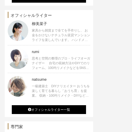
オフィシャルライター
柳美菜子
家具から雑貨まで全てを手作りし、 お
金をかけないナチュラル賃貸マンション
ライフを楽しんでいます。 ハンドメイ
ド雑貨やインテリアに関する著書も出
版、また様々なメディアでも執筆してい
rumi
ます。
思考と空間の整理のプロ・ライフオーガ
ナイザー 自宅の収納方法やDIYでのリ
フォーム、100均リメイクなどをSNSで
公開中。 収納やリメイク、インテリア
の記事の執筆、雑誌・WEBサイトへレ
natsume
シピ提供、店舗プロデュース 2016年９
一級建築士 DIYクリエイター おうちを
月に宝島社より【Rumiのおうち時間を
楽しく育てる暮らし「おうち育」を提
楽しむインテリア】を出版しました。
案。 収納・100均リメイク・DIYなどお
うちに関する楽しいアイディアをSNSで
発信中。 著書 なつめさんちの新しい
オフィシャルライター一覧
のになつかしいアンティークな部屋つく
り 雑誌掲載・TV出演・コラム執筆・
空間プロデュースなど
専門家