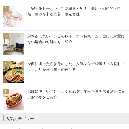
【完全版】美しい二字熟語まとめ！【儚い・幻想的・自
然・華やか】な言葉一覧＆意味
風水的に良いテレビのレイアウト特集！凶方位にしか置け
ない場合の対処法もご紹介
夕飯に困ったら参考にしたい人気レシピ50選！ネタ切れ・
マンネリを救う毎日の夜ご飯
お腹に優しいお弁当レシピ28選！弱った胃を労る消化に良
いおかずをご紹介！
人気カテゴリー