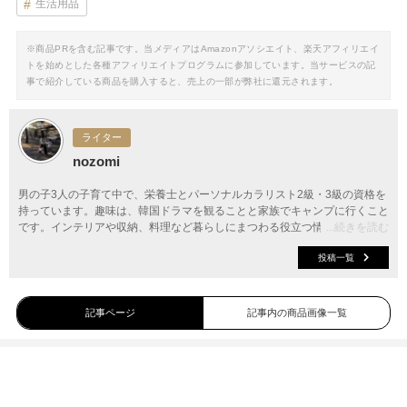
生活用品
※商品PRを含む記事です。当メディアはAmazonアソシエイト、楽天アフィリエイ
トを始めとした各種アフィリエイトプログラムに参加しています。当サービスの記
事で紹介している商品を購入すると、売上の一部が弊社に還元されます。
ライター
nozomi
男の子3人の子育て中で、栄養士とパーソナルカラリスト2級・3級の資格を
持っています。趣味は、韓国ドラマを観ることと家族でキャンプに行くこと
です。インテリアや収納、料理など暮らしにまつわる役立つ情報をお届けし
...続きを読む
ます。
投稿一覧
記事ページ
記事内の商品画像一覧