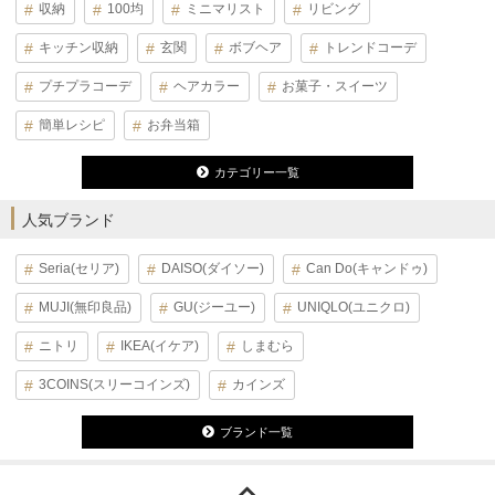
収納
100均
ミニマリスト
リビング
キッチン収納
玄関
ボブヘア
トレンドコーデ
プチプラコーデ
ヘアカラー
お菓子・スイーツ
簡単レシピ
お弁当箱
カテゴリー一覧
人気ブランド
Seria(セリア)
DAISO(ダイソー)
Can Do(キャンドゥ)
MUJI(無印良品)
GU(ジーユー)
UNIQLO(ユニクロ)
ニトリ
IKEA(イケア)
しまむら
3COINS(スリーコインズ)
カインズ
ブランド一覧